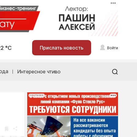
22 °С
Прислать новость
Войти
ода
Интересное чтиво
РЕКЛАМА