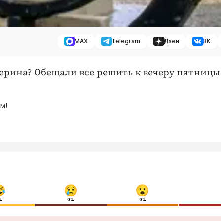
MAX
Telegram
Дзен
ВК
черина? Обещали все решить к вечеру пятницы
м!
%
0%
0%