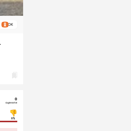
ОК
.
0
оценили
0%