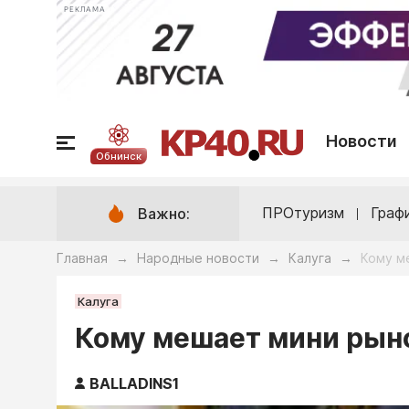
РЕКЛАМА
Новости
Обнинск
ПРОтуризм
Граф
Важно:
Главная
Народные новости
Калуга
Кому м
→
→
→
Калуга
Кому мешает мини рыно
BALLADINS1