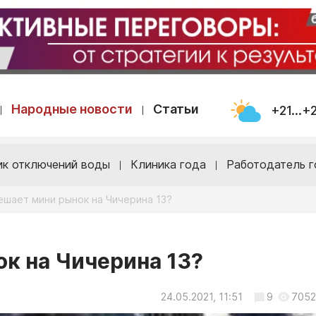
Народные новости
Статьи
+21...+
ик отключений воды
Клиника года
Работодатель г
ешает мини рынок на Чичерина 13?
к на Чичерина 13?
24.05.2021, 11:51
9
7052