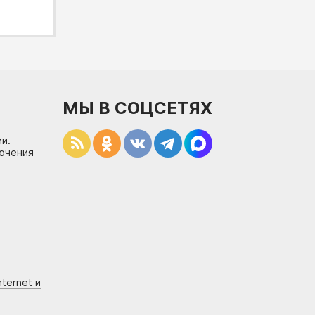
МЫ В СОЦСЕТЯХ
и.
лючения
ternet и