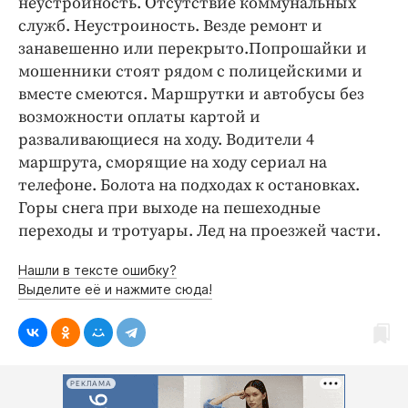
неустроиность. Отсутствие коммунальных
Интересное чтиво
служб. Неустроиность. Везде ремонт и
Клиника года
занавешенно или перекрыто.Попрошайки и
Бренд года
мошенники стоят рядом с полицейскими и
Работодатель года
вместе смеются. Маршрутки и автобусы без
возможности оплаты картой и
разваливающиеся на ходу. Водители 4
маршрута, сморящие на ходу сериал на
телефоне. Болота на подходах к остановках.
Горы снега при выходе на пешеходные
переходы и тротуары. Лед на проезжей части.
Нашли в тексте ошибку?
Выделите её и нажмите сюда!
РЕКЛАМА