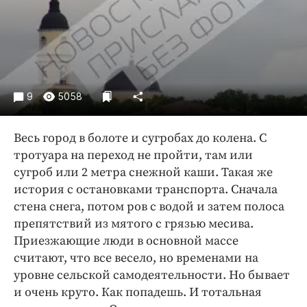
Криминал
Культура
Недвижимость и ЖКХ
Образование
Общество
9
5058
Погода
Праздники
Весь город в болоте и сугробах до колена. С
Происшествия
тротуара на переход не пройти, там или
сугроб или 2 метра снежной каши. Такая же
Спорт
история с остановками транспорта. Сначала
Экономика и бизнес
стена снега, потом ров с водой и затем полоса
ПРОЕКТЫ
препятствий из мятого с грязью месива.
Приезжающие люди в основной массе
Блоги
считают, что все весело, но временами на
Издания
уровне сельской самодеятельности. Но бывает
Медиаперсона
и очень круто. Как попадешь. И тотальная