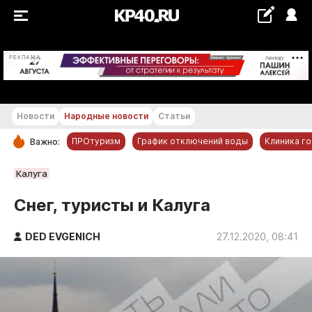
+18...+19 °С
РЕКЛАМА
Новости
Народные новости
Статьи
ПРОтуризм
График отключений воды
Клиника г
Важно:
РУБРИКИ
Калуга
Обнинск
Снег, туристы и Калуга
Новости компаний
DED EVGENICH
Статьи
27.12.2020, 08:41
Народные новости
Авто и транспорт
Благоустройство