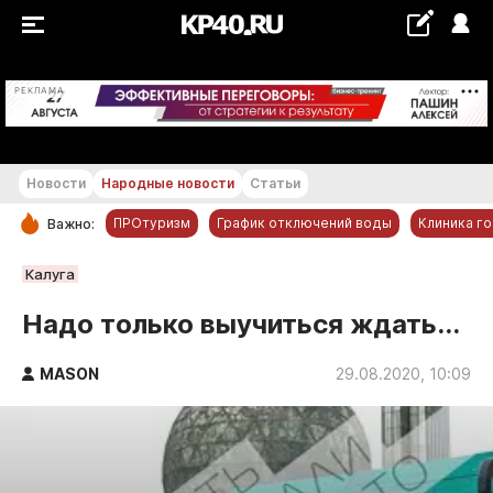
+23...+24 °С
РЕКЛАМА
Новости
Народные новости
Статьи
ПРОтуризм
График отключений воды
Клиника г
Важно:
РУБРИКИ
Калуга
Обнинск
Надо только выучиться ждать...
Новости компаний
MASON
Статьи
29.08.2020, 10:09
Народные новости
Авто и транспорт
Благоустройство