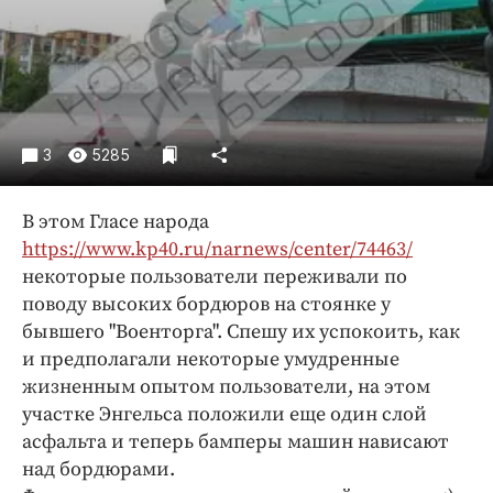
Криминал
Культура
Недвижимость и ЖКХ
Образование
Общество
3
5285
Погода
Праздники
В этом Гласе народа
Происшествия
https://www.kp40.ru/narnews/center/74463/
некоторые пользователи переживали по
Спорт
поводу высоких бордюров на стоянке у
Экономика и бизнес
бывшего "Военторга". Спешу их успокоить, как
ПРОЕКТЫ
и предполагали некоторые умудренные
жизненным опытом пользователи, на этом
Блоги
участке Энгельса положили еще один слой
Издания
асфальта и теперь бамперы машин нависают
Медиаперсона
над бордюрами.