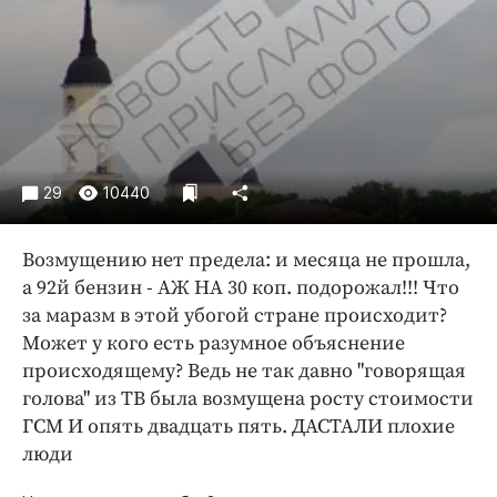
Криминал
Культура
Недвижимость и ЖКХ
Образование
Общество
Погода
29
10440
Праздники
Происшествия
Возмущению нет предела: и месяца не прошла,
Спорт
а 92й бензин - АЖ НА 30 коп. подорожал!!! Что
Экономика и бизнес
за маразм в этой убогой стране происходит?
Может у кого есть разумное объяснение
ПРОЕКТЫ
происходящему? Ведь не так давно "говорящая
голова" из ТВ была возмущена росту стоимости
Блоги
ГСМ И опять двадцать пять. ДАСТАЛИ плохие
Издания
люди
Медиаперсона