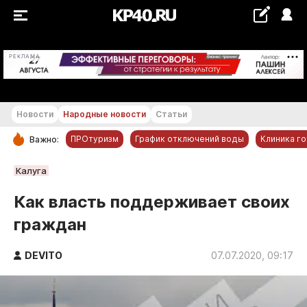
+16...+17 °С
РЕКЛАМА
Новости
Народные новости
Статьи
ПРОтуризм
График отключений воды
Клиника г
Важно:
РУБРИКИ
Калуга
Обнинск
Как власть поддерживает своих
Новости компаний
граждан
Статьи
Народные новости
DEVITO
07.07.2020, 09:17
Авто и транспорт
Благоустройство