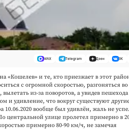
MAX
Telegram
Дзен
ВК
 «Кошелев» и те, кто приезжает в этот район
оситься с огромной скоростью, разгоняться во
е, вылетать из-за поворотов, а увидев пешеход
ом и удивление, что вокруг существуют други
 10.06.2020 вообще был удивлён, жаль не успе
. По центральной улице пролетел примерно в 20
скоростью примерно 80-90 км/ч, не замечая