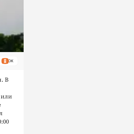
ОК
. В
а или
е
л
:00