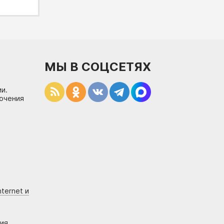
МЫ В СОЦСЕТЯХ
и.
лючения
ternet и
ния