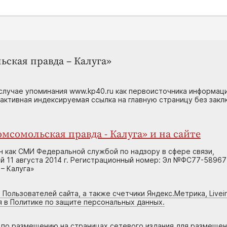
ьская правда – Калуга»
случае упоминания www.kp40.ru как первоисточника информаци
 активная индексируемая ссылка на главную страницу без зак
мсомольская правда - Калуга» и на сайте
н как СМИ Федеральной службой по надзору в сфере связи,
 11 августа 2014 г. Регистрационный номер: Эл №ФС77-58967
– Калуга»
 Пользователей сайта, а также счетчики Яндекс.Метрика, Livein
я в Политике по защите персональных данных.
г по размещению на страницах сетевого издания для размеще