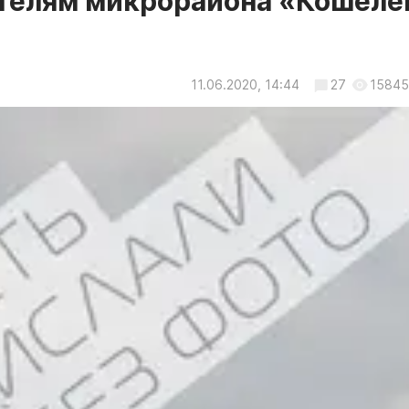
телям микрорайона «Кошеле
11.06.2020, 14:44
27
15845