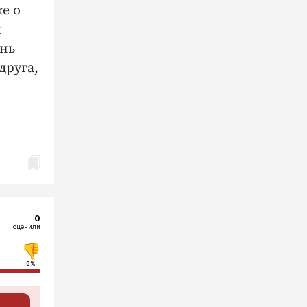
е о
й
ень
друга,
0
оценили
0%