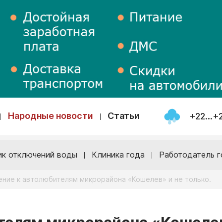
Народные новости
Статьи
+22...+
ик отключений воды
Клиника года
Работодатель г
ние к автолюбителям микрорайона «Кошелев» и не только.