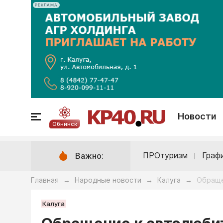
РЕКЛАМА
Новости
Обнинск
ПРОтуризм
Граф
Важно:
Главная
Народные новости
Калуга
Обраще
→
→
→
Калуга