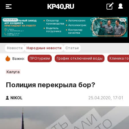
РЕКЛАМА
+19...+20 °С
Новости
Народные новости
Статьи
ПРОтуризм
График отключений воды
Клиника г
Важно:
РУБРИКИ
Калуга
Обнинск
Полиция перекрыла бор?
Новости компаний
NIKOL
Статьи
25.04.2020, 17:01
Народные новости
Авто и транспорт
Благоустройство