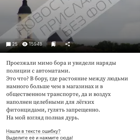
Криминал
Культура
Недвижимость и ЖКХ
Образование
Общество
25
15948
Погода
Праздники
Проезжали мимо бора и увидели наряды
Происшествия
полиции с автоматами.
Это что? В бору, где растояние между людьми
Спорт
намного больше чем в магазинах и в
Экономика и бизнес
общественном транспорте, да и воздух
ПРОЕКТЫ
наполнен целебными для лёгких
фитонцидами, гулять запрещенно.
Блоги
На мой взгляд полная дурь.
Издания
Нашли в тексте ошибку?
Медиаперсона
Выделите её и нажмите сюда!