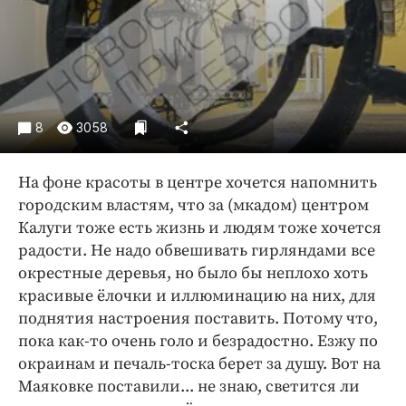
Криминал
Культура
Недвижимость и ЖКХ
Образование
Общество
8
3058
Погода
Праздники
На фоне красоты в центре хочется напомнить
Происшествия
городским властям, что за (мкадом) центром
Калуги тоже есть жизнь и людям тоже хочется
Спорт
радости. Не надо обвешивать гирляндами все
Экономика и бизнес
окрестные деревья, но было бы неплохо хоть
ПРОЕКТЫ
красивые ёлочки и иллюминацию на них, для
поднятия настроения поставить. Потому что,
Блоги
пока как-то очень голо и безрадостно. Езжу по
Издания
окраинам и печаль-тоска берет за душу. Вот на
Медиаперсона
Маяковке поставили... не знаю, светится ли