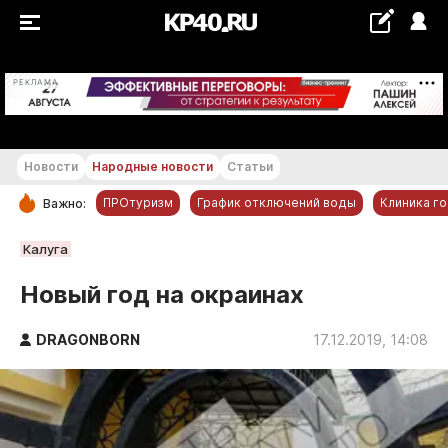
+24...+25 °С
РЕКЛАМА
Новости
Народные новости
Статьи
ПРОтуризм
График отключений воды
Клиника г
Важно:
РУБРИКИ
Калуга
Обнинск
Новый год на окраинах
Новости компаний
DRAGONBORN
Статьи
17.12.2019, 14:08
Народные новости
Авто и транспорт
Благоустройство