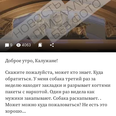
Криминал
Культура
Недвижимость и ЖКХ
Образование
Общество
Погода
9
4063
Праздники
Происшествия
Доброе утро, Калужане!
Спорт
Скажите пожалуйста, может кто знает. Куда
Экономика и бизнес
обратиться. У меня собака третий раз за
ПРОЕКТЫ
неделю находит закладки и разрывает когтями
пакеты с наркотой. Один раз видела как
Блоги
мужики закапывают. Собака раскапывает. .
Издания
Может можно куда пожаловаться? Не есть это
Медиаперсона
хорошо...