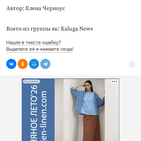
Интересное чтиво
Автор: Елена Черноус
Клиника года
Бренд года
Взято из группы вк: Kaluga News
Работодатель года
Нашли в тексте ошибку?
Выделите её и нажмите сюда!
РЕКЛАМА