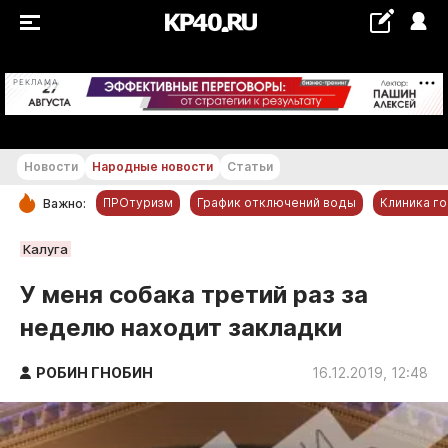
+20...+21 °С
РЕКЛАМА
Новости
Народные новости
Статьи
ПРОтуризм
График отключений воды
Клиника г
Важно:
РУБРИКИ
Калуга
Обнинск
У меня собака третий раз за
Новости компаний
неделю находит закладки
Статьи
Народные новости
РОБИН ГНОБИН
16.12.2019, 12:48
Авто и транспорт
Благоустройство