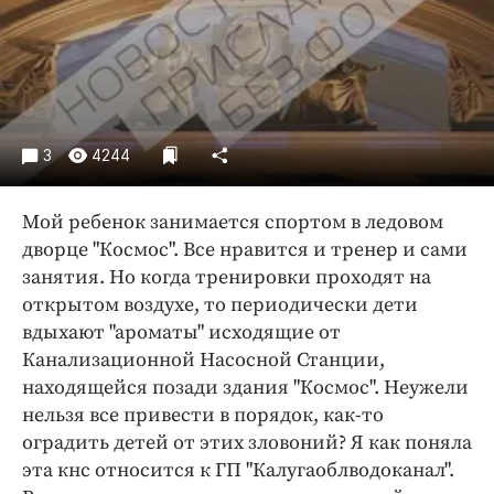
Криминал
Культура
Недвижимость и ЖКХ
Образование
Общество
3
4244
Погода
Праздники
Мой ребенок занимается спортом в ледовом
Происшествия
дворце "Космос". Все нравится и тренер и сами
занятия. Но когда тренировки проходят на
Спорт
открытом воздухе, то периодически дети
Экономика и бизнес
вдыхают "ароматы" исходящие от
ПРОЕКТЫ
Канализационной Насосной Станции,
находящейся позади здания "Космос". Неужели
Блоги
нельзя все привести в порядок, как-то
Издания
оградить детей от этих зловоний? Я как поняла
Медиаперсона
эта кнс относится к ГП "Калугаоблводоканал".