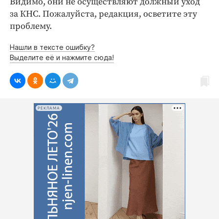
Видимо, они не осуществляют должный уход
Интересное чтиво
за КНС. Пожалуйста, редакция, осветите эту
Клиника года
проблему.
Бренд года
Работодатель года
Нашли в тексте ошибку?
Выделите её и нажмите сюда!
РЕКЛАМА