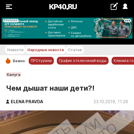
РЕКЛАМА
+21...+22 °С
Новости
Народные новости
Статьи
ПРОтуризм
График отключений воды
Клиника г
Важно:
РУБРИКИ
Калуга
Обнинск
Чем дышат наши дети?!
Новости компаний
ELENA PRAVDA
Статьи
23.10.2019, 11:29
Народные новости
Авто и транспорт
Благоустройство