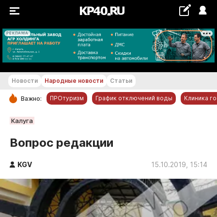
РЕКЛАМА
+22...+23 °С
Новости
Народные новости
Статьи
ПРОтуризм
График отключений воды
Клиника г
Важно:
РУБРИКИ
Калуга
Обнинск
Вопрос редакции
Новости компаний
KGV
Статьи
15.10.2019, 15:14
Народные новости
Авто и транспорт
Благоустройство