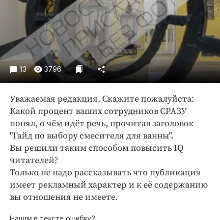
Криминал
Культура
Недвижимость и ЖКХ
Образование
Общество
13
3796
Погода
Праздники
Уважаемая редакция. Скажите пожалуйста:
Происшествия
Какой процент ваших сотрудников СРАЗУ
понял, о чём идёт речь, прочитав заголовок
Спорт
"Гайд по выбору смесителя для ванны".
Экономика и бизнес
Вы решили таким способом повысить IQ
ПРОЕКТЫ
читателей?
Только не надо рассказывать что публикация
Блоги
имеет рекламный характер и к её содержанию
Издания
вы отношения не имеете.
Медиаперсона
Нашли в тексте ошибку?