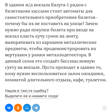
Интересное чтиво
В здании ж/д вокзала Калуга-1 рядом с
Клиника года
билетными кассами стоят автоматы для
Бренд года
самостоятельного приобретения билетов -
почему бы их не поставить на улице? Зачем
Работодатель года
нужно ради покупки билета при входе на
вокзал класть кучу сумок на ленту,
выворачивать из карманов металлические
предметы, чтобы продемонстрировать их
вертухаям у рамки металлодетектора. В
дачный сезон это создаёт бессмысленную
суету на вокзале. Пусть проходят в здание те,
кому нужно воспользоваться залом ожидания,
комнатой длительного отдыха, кафе, туалетом.
Нашли в тексте ошибку?
Выделите её и нажмите сюда!