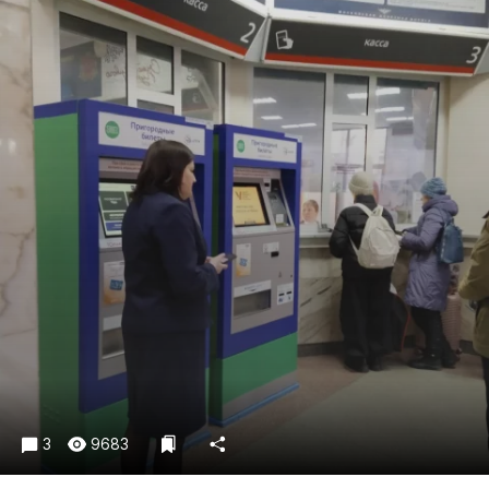
Криминал
Культура
Недвижимость и ЖКХ
Образование
Общество
Погода
Праздники
Происшествия
Спорт
Экономика и бизнес
ПРОЕКТЫ
Блоги
Издания
3
9683
Медиаперсона