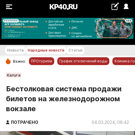
РЕКЛАМА
+23...+24 °С
Новости
Народные новости
Статьи
ПРОтуризм
График отключений воды
Клиника г
Важно:
РУБРИКИ
Калуга
Обнинск
Бестолковая система продажи
Новости компаний
билетов на железнодорожном
Статьи
вокзале
Народные новости
Авто и транспорт
ПОТРАЧЕНО
04.03.2024, 08:42
Благоустройство