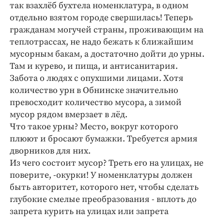
так взахлёб бухтела номенклатура, в одном
Криминал
отдельно взятом городе свершилась! Теперь
Культура
гражданам могучей страны, проживающим на
Недвижимость и ЖКХ
теплотрассах, не надо бежать к ближайшим
Образование
мусорным бакам, а достаточно дойти до урны.
Общество
Там и курево, и пища, и антисанитария.
Забота о людях с опухшими лицами. Хотя
Погода
количество урн в Обнинске значительно
Праздники
превосходит количество мусора, а зимой
Происшествия
мусор рядом вмерзает в лёд.
Спорт
Что такое урны? Место, вокруг которого
Экономика и бизнес
плюют и бросают бумажки. Требуется армия
дворников для них.
ПРОЕКТЫ
Из чего состоит мусор? Треть его на улицах, не
поверите, -окурки! У номенклатуры должен
Блоги
быть авторитет, которого нет, чтобы сделать
Издания
глубокие смелые преобразования - вплоть до
Медиаперсона
запрета курить на улицах или запрета