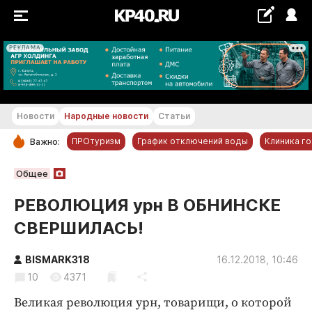
РЕКЛАМА
+23...+24 °С
Новости
Народные новости
Статьи
ПРОтуризм
График отключений воды
Клиника г
Важно:
РУБРИКИ
Общее
Обнинск
РЕВОЛЮЦИЯ урн В ОБНИНСКЕ
Новости компаний
СВЕРШИЛАСЬ!
Статьи
Народные новости
BISMARK318
16.12.2018, 10:46
10
4371
Авто и транспорт
Благоустройство
Великая революция урн, товарищи, о которой