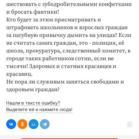
Интересное чтиво
шествовать с зубодробительными конфетками
Клиника года
и бросать фантики!
Кто будет за этим присматривать и
Бренд года
штрафовать школьников и взрослых граждан
Работодатель года
за пагубную привычку дымить на улицах? Если
не считать самих граждан, это - полиция, её
школа, прокуратура, следственный комитет, в
городе таких работников сотни, если не
тысячи! Здоровых и статных красавцев и
красавиц.
Не пора ли служивым заняться свободами и
здоровьем граждан?
Нашли в тексте ошибку?
Выделите её и нажмите сюда!