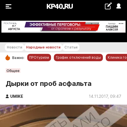
+19...+20 °С
РЕКЛАМА
Новости
Народные новости
Статьи
ПРОтуризм
График отключений воды
Клиника г
Важно:
РУБРИКИ
Общее
Обнинск
Дырки от проб асфальта
Новости компаний
UMIKE
Статьи
14.11.2017, 09:47
Народные новости
Авто и транспорт
Благоустройство