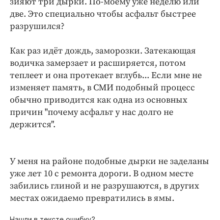
зияют три дырки. По-моему уже неделю или
Интересное чтиво
две. Это специально чтобы асфальт быстрее
Клиника года
разрушился?
Бренд года
Работодатель года
Как раз идёт дождь, заморозки. Затекающая
водичка замерзает и расширяется, потом
теплеет и она протекает вглубь... Если мне не
изменяет память, в СМИ подобный процесс
обычно приводится как одна из основных
причин "почему асфальт у нас долго не
держится".
У меня на районе подобные дырки не заделаны
уже лет 10 с ремонта дороги. В одном месте
забились глиной и не разрушаются, в других
местах ожидаемо превратились в ямы.
Нашли в тексте ошибку?