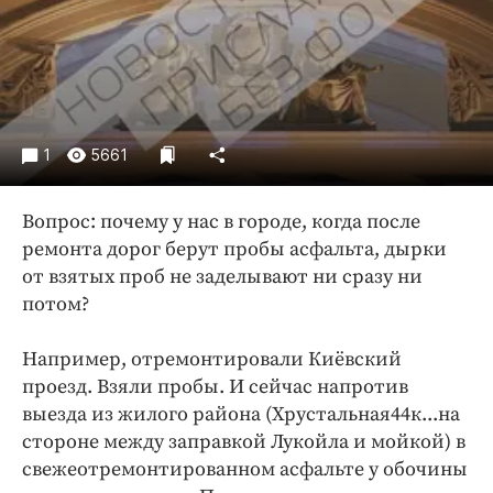
Криминал
Культура
Недвижимость и ЖКХ
Образование
Общество
1
5661
Погода
Праздники
Вопрос: почему у нас в городе, когда после
Происшествия
ремонта дорог берут пробы асфальта, дырки
от взятых проб не заделывают ни сразу ни
Спорт
потом?
Экономика и бизнес
ПРОЕКТЫ
Например, отремонтировали Киёвский
проезд. Взяли пробы. И сейчас напротив
Блоги
выезда из жилого района (Хрустальная44к...на
Издания
стороне между заправкой Лукойла и мойкой) в
Медиаперсона
свежеотремонтированном асфальте у обочины