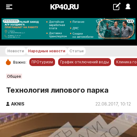
РЕКЛАМА
+17...+18 °С
Новости
Народные новости
Статьи
ПРОтуризм
График отключений воды
Клиника г
Важно:
РУБРИКИ
Общее
Обнинск
Технология липового парка
Новости компаний
AKNIS
Статьи
22.08.2017, 10:12
Народные новости
Авто и транспорт
Благоустройство