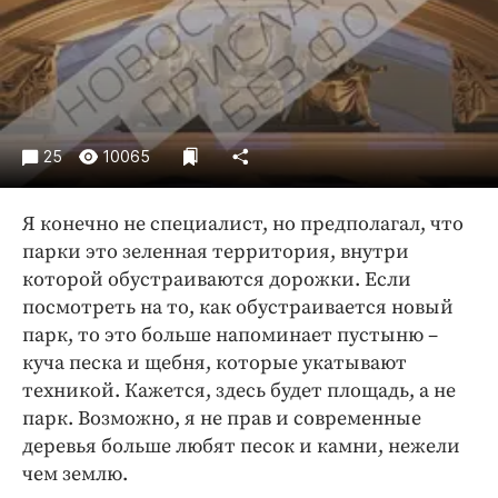
Криминал
Культура
Недвижимость и ЖКХ
Образование
Общество
25
10065
Погода
Праздники
Я конечно не специалист, но предполагал, что
Происшествия
парки это зеленная территория, внутри
которой обустраиваются дорожки. Если
Спорт
посмотреть на то, как обустраивается новый
Экономика и бизнес
парк, то это больше напоминает пустыню –
ПРОЕКТЫ
куча песка и щебня, которые укатывают
техникой. Кажется, здесь будет площадь, а не
Блоги
парк. Возможно, я не прав и современные
Издания
деревья больше любят песок и камни, нежели
Медиаперсона
чем землю.