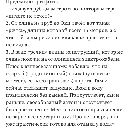
Предлагаю три фото.
Интересное чтиво
1. Из двух труб диаметром по полтора метра
Клиника года
«ничего не течёт?»
Бренд года
2. От слива из труб до Оки течёт вот такая
Работодатель года
«речка», длинна которой всего 15 метров, а с
чистой воды реки сия «клоака» практически
не видна.
3. В воде «речки» видны конструкций, которые
очень похожи на оголившиеся электрокабели.
Плюс к вышесказанному, добавлю, что на
старый (традиционный) пляж (чуть ниже
мостов), есть (сохранилась) дорога. Там и
сейчас отдыхают калужане. Вход в воду
практически без камней. Присутствует, как и
раньше, своеобразный затон и отсутствует
быстрое течение. Место чистое и практически
не заросшее кустарником. Проще говоря, оно
уже практически готово для отдыха у воды».