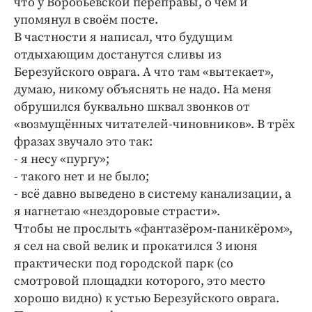
что у Воробьёвской переправы, о чём и
Криминал
упомянул в своём посте.
Культура
В частности я написал, что будущим
Недвижимость и ЖКХ
отдыхающим достанутся сливы из
Березуйского оврага. А что там «вытекает»,
Образование
думаю, никому объяснять не надо. На меня
Общество
обрушился буквально шквал звонков от
Погода
«возмущённых читателей-чиновников». В трёх
Праздники
фразах звучало это так:
Происшествия
- я несу «пургу»;
- такого нет и не было;
Спорт
- всё давно выведено в систему канализации, а
Экономика и бизнес
я нагнетаю «нездоровые страсти».
ПРОЕКТЫ
Чтобы не прослыть «фантазёром-паникёром»,
я сел на свой велик и прокатился 3 июня
Блоги
практически под городской парк (со
Издания
смотровой площадки которого, это место
Медиаперсона
хорошо видно) к устью Березуйского оврага.