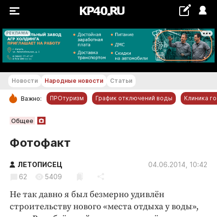
РЕКЛАМА
+24...+25 °С
Новости
Народные новости
Статьи
ПРОтуризм
График отключений воды
Клиника г
Важно:
РУБРИКИ
Общее
Обнинск
Фотофакт
Новости компаний
ЛЕТОПИСЕЦ
Статьи
04.06.2014, 10:42
62
5409
Народные новости
Не так давно я был безмерно удивлён
Авто и транспорт
строительству нового «места отдыха у воды»,
Благоустройство