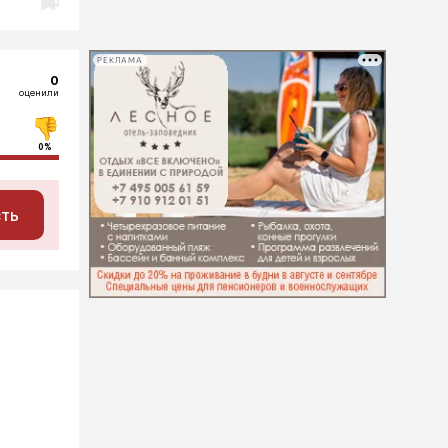
РЕКЛАМА
0
оценили
0%
сть