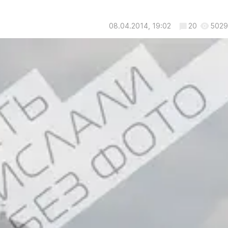
08.04.2014, 19:02
20
5029