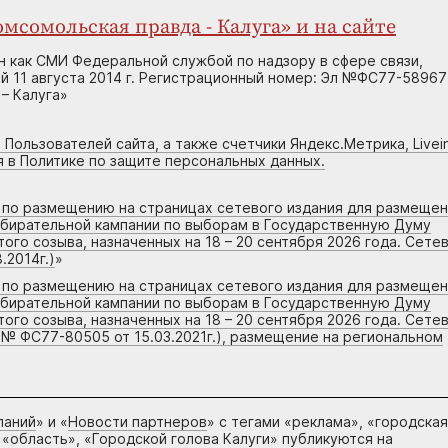
мсомольская правда - Калуга» и на сайте
н как СМИ Федеральной службой по надзору в сфере связи,
 11 августа 2014 г. Регистрационный номер: Эл №ФС77-58967
– Калуга»
 Пользователей сайта, а также счетчики Яндекс.Метрика, Livein
я в Политике по защите персональных данных.
г по размещению на страницах сетевого издания для размеще
збирательной кампании по выборам в Государственную Думу
го созыва, назначенных на 18 – 20 сентября 2026 года. Сете
.2014г.)
»
г по размещению на страницах сетевого издания для размеще
збирательной кампании по выборам в Государственную Думу
го созыва, назначенных на 18 – 20 сентября 2026 года. Сете
 № ФС77-80505 от 15.03.2021г.), размещение на региональном
паний
» и «
Новости партнеров
» с тегами «реклама», «городская
 «область», «Городской голова Калуги» публикуются на