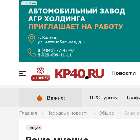
РЕКЛАМА
Новости
Обнинск
ПРОтуризм
Граф
Важно:
Главная
Народные новости
Общее
Ваше м
→
→
→
Общее