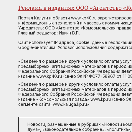
Реклама в изданиях ООО «Агентство «Ко
Портал Калуги и области www.kp40.ru зарегистрирова
информационных технологий и массовых коммуникаций
Учредитель: ООО «Агентство «Комсомольская правда 
Главный редактор: Ивкин В.П.
Сайт использует IP адреса, cookie, данные геолокации
Google-анатилика. Условия использования содержатс
«
Сведения о размере и других условиях оплаты услу
предвыборных, агитационных материалов в период и
Федерального Собрания Российской Федерации девято
издание www.kp40.ru (св-во Эл № ФС77-58967 от 11.08
«
Сведения о размере и других условиях оплаты услу
предвыборных, агитационных материалов в период и
Федерального Собрания Российской Федерации девято
издание «Комсомольская правда» www.kp.ru (св-во Эл
сегменте сайта: www.kaluga.kp.ru
»
Новости, размещенные в рубриках «
Новости ком
дума», «законодательное собрание», «политика»,