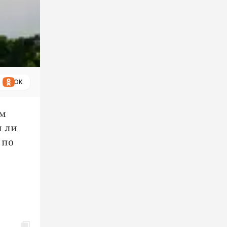
ОК
ым
я ли
 по