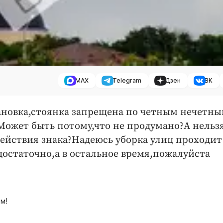
MAX
Telegram
Дзен
ВК
тановка,стоянка запрещена по четным нечетн
Может быть потому,что не продумано?А нельз
действия знака?Надеюсь уборка улиц проходит
достаточно,а в остальное время,пожалуйста
м!