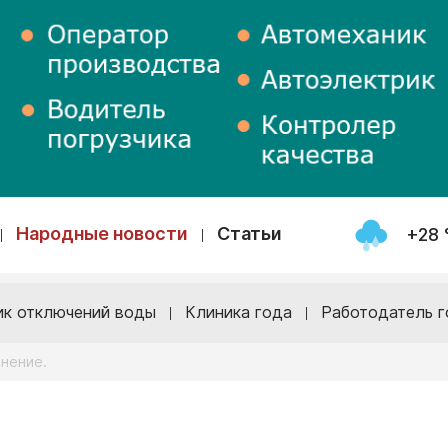
Народные новости
Статьи
+28 
ик отключений воды
Клиника года
Работодатель г
нение.