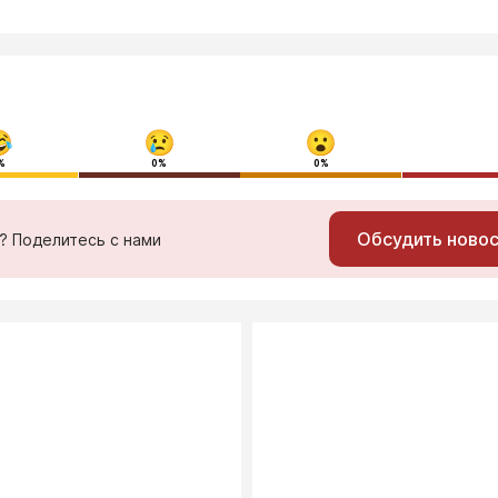
%
0%
0%
Обсудить ново
ь? Поделитесь с нами