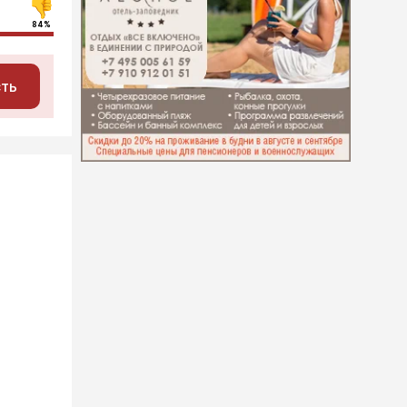
84%
сть