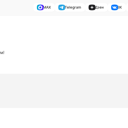
MAX
Telegram
Дзен
ВК
м!