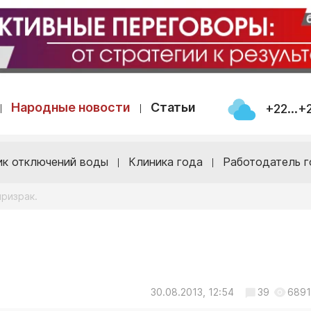
Народные новости
Статьи
+22...+
ик отключений воды
Клиника года
Работодатель г
призрак.
30.08.2013, 12:54
39
6891