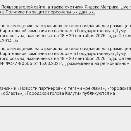
 Пользователей сайта, а также счетчики Яндекс.Метрика, Livein
я в Политике по защите персональных данных.
г по размещению на страницах сетевого издания для размеще
збирательной кампании по выборам в Государственную Думу
го созыва, назначенных на 18 – 20 сентября 2026 года. Сете
.2014г.)
»
г по размещению на страницах сетевого издания для размеще
збирательной кампании по выборам в Государственную Думу
го созыва, назначенных на 18 – 20 сентября 2026 года. Сете
 № ФС77-80505 от 15.03.2021г.), размещение на региональном
паний
» и «
Новости партнеров
» с тегами «реклама», «городская
 «область», «Городской голова Калуги» публикуются на