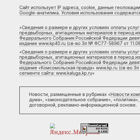
Сайт использует IP адреса, cookie, данные геолокации
Google-анатилика. Условия использования содержатс
«
Сведения о размере и других условиях оплаты услу
предвыборных, агитационных материалов в период и
Федерального Собрания Российской Федерации девято
издание www.kp40.ru (св-во Эл № ФС77-58967 от 11.08
«
Сведения о размере и других условиях оплаты услу
предвыборных, агитационных материалов в период и
Федерального Собрания Российской Федерации девято
издание «Комсомольская правда» www.kp.ru (св-во Эл
сегменте сайта: www.kaluga.kp.ru
»
Новости, размещенные в рубриках «
Новости ком
дума», «законодательное собрание», «политика»,
договорной, рекламно-информационной основе.