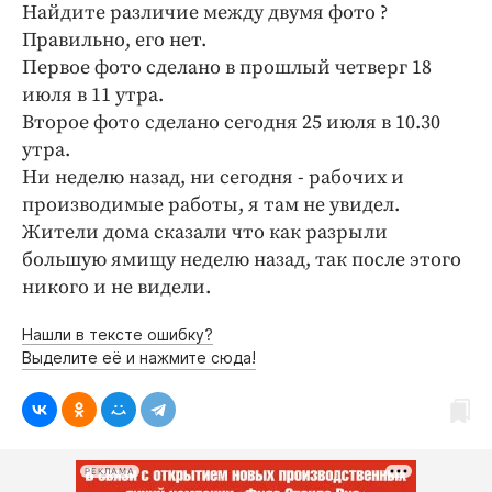
Найдите различие между двумя фото ?
Криминал
Правильно, его нет.
Культура
Первое фото сделано в прошлый четверг 18
Недвижимость и ЖКХ
июля в 11 утра.
Образование
Второе фото сделано сегодня 25 июля в 10.30
Общество
утра.
Ни неделю назад, ни сегодня - рабочих и
Погода
производимые работы, я там не увидел.
Праздники
Жители дома сказали что как разрыли
Происшествия
большую ямищу неделю назад, так после этого
Спорт
никого и не видели.
Экономика и бизнес
Нашли в тексте ошибку?
ПРОЕКТЫ
Выделите её и нажмите сюда!
Блоги
Издания
Медиаперсона
РЕКЛАМА