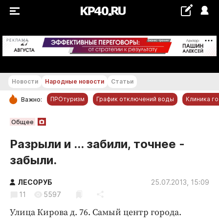
+19...+20 °С
РЕКЛАМА
Новости
Народные новости
Статьи
ПРОтуризм
График отключений воды
Клиника г
Важно:
РУБРИКИ
Общее
Обнинск
Разрыли и ... забили, точнее -
Новости компаний
забыли.
Статьи
Народные новости
ЛЕСОРУБ
25.07.2013, 15:09
11
5597
Авто и транспорт
Благоустройство
Улица Кирова д. 76. Самый центр города.