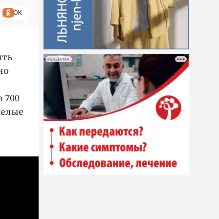
ОК
ить
РЕКЛАМА
но
 700
желые