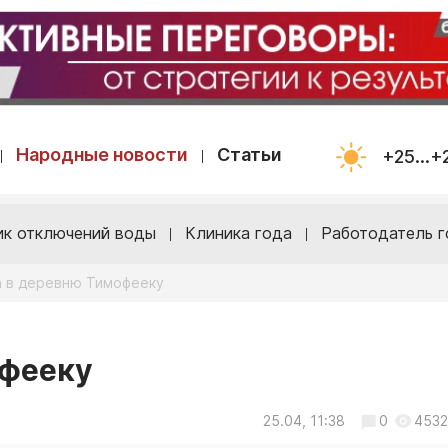
Народные новости
Статьи
+25...+
ик отключений воды
Клиника года
Работодатель г
 в деревню Тимофееку
офееку
25.04, 11:38
0
4532