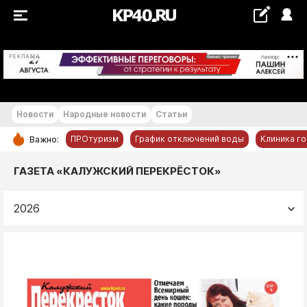
+24...+25 °С
РЕКЛАМА
Новости
Народные новости
Статьи
ПРОтуризм
График отключений воды
Клиника г
Важно:
РУБРИКИ
ГАЗЕТА «КАЛУЖСКИЙ ПЕРЕКРЁСТОК»
Обнинск
2026
Новости компаний
Статьи
Народные новости
Авто и транспорт
Благоустройство