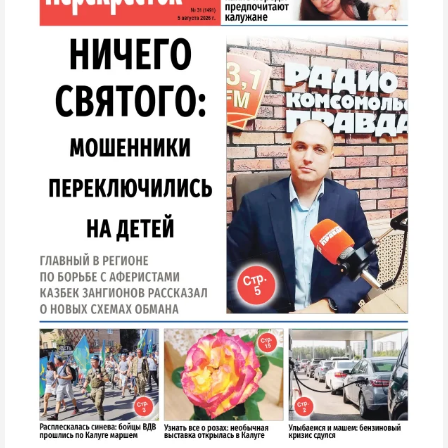
Криминал
Культура
Недвижимость и ЖКХ
Образование
Общество
Погода
Праздники
Происшествия
Спорт
Экономика и бизнес
ПРОЕКТЫ
Блоги
Издания
Медиаперсона