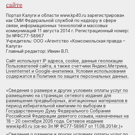
сайте
Портал Калуги и области www.kp40.ru зарегистрирован
как СМИ Федеральной службой по надзору в сфере
связи, информационных технологий и массовых
коммуникаций 11 августа 2014 г. Регистрационный номер:
Эл №ФС77-58967
Учредитель: ООО «Агентство «Комсомольская правда –
Калуга»
Главный редактор: Ивкин В.П.
Сайт использует IP адреса, cookie, данные геолокации
Пользователей сайта, а также счетчики Яндекс.Метрика,
Liveinternet и Google-анатилика. Условия использования
содержатся в Политике по защите персональных данных.
«
Сведения о размере и других условиях оплаты услуг по
размещению на страницах сетевого издания для
размещения предвыборных, агитационных материалов в
период избирательной кампании по выборам в
Государственную Думу Федерального Собрания
Российской Федерации девятого созыва, назначенных на
18 – 20 сентября 2026 года. Сетевое издание
www.kp40.ru (св-во Эл № ФС77-58967 от 11.08.2014г.)
»
«
Сведения о размере и других условиях оплаты услуг по