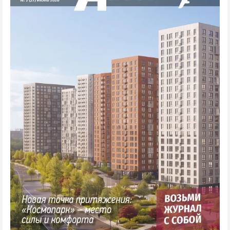
Криминал
Культура
Недвижимость и ЖКХ
Образование
Общество
Погода
Праздники
Происшествия
Спорт
Экономика и бизнес
ПРОЕКТЫ
Блоги
Издания
Медиаперсона