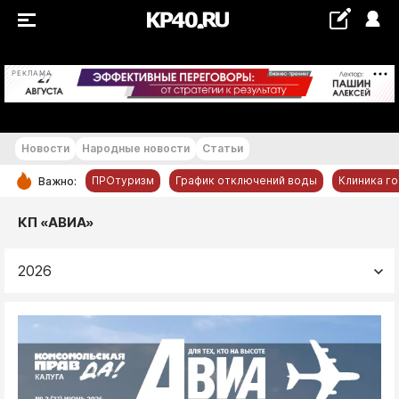
+22...+23 °С
РЕКЛАМА
Новости
Народные новости
Статьи
ПРОтуризм
График отключений воды
Клиника г
Важно:
РУБРИКИ
КП «АВИА»
Обнинск
2026
Новости компаний
Статьи
Народные новости
Авто и транспорт
Благоустройство