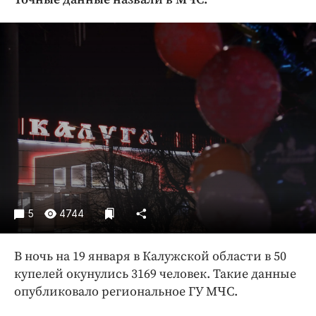
Криминал
Культура
Недвижимость и ЖКХ
Образование
Общество
Погода
Праздники
Происшествия
Спорт
Экономика и бизнес
5
4744
ПРОЕКТЫ
В ночь на 19 января в Калужской области в 50
Блоги
купелей окунулись 3169 человек. Такие данные
Издания
опубликовало региональное ГУ МЧС.
Медиаперсона