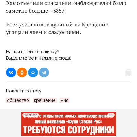
Интересное чтиво
Как отметили спасатели, наблюдателей было
заметно больше – 5857.
Клиника года
Бренд года
Всех участников купаний на Крещение
Работодатель года
угощали чаем и сладостями.
Нашли в тексте ошибку?
Выделите её и нажмите сюда!
Новости по тегу
общество
крещение
мчс
РЕКЛАМА