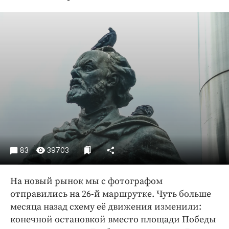
Криминал
Культура
Недвижимость и ЖКХ
Образование
Общество
Погода
Праздники
Происшествия
Спорт
Экономика и бизнес
83
39703
ПРОЕКТЫ
На новый рынок мы с фотографом
Блоги
отправились на 26-й маршрутке. Чуть больше
Издания
месяца назад схему её движения изменили:
Медиаперсона
конечной остановкой вместо площади Победы