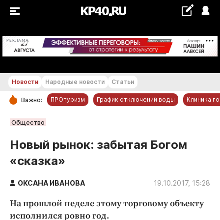
+23...+24 °С
РЕКЛАМА
Новости
Народные новости
Статьи
ПРОтуризм
График отключений воды
Клиника г
Важно:
РУБРИКИ
Общество
Обнинск
Новый рынок: забытая Богом
Новости компаний
«сказка»
Статьи
Народные новости
ОКСАНА ИВАНОВА
19.10.2017, 15:28
Авто и транспорт
На прошлой неделе этому торговому объекту
Благоустройство
исполнился ровно год.