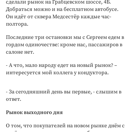
сделали рынок на Грабцевском шоссе, 4Б.
Интересное чтиво
Добраться можно и на бесплатном автобусе.
Клиника года
Он идёт от сквера Медсестёр каждые час-
Бренд года
полтора.
Работодатель года
Последние три остановки мы с Сергеем едем в
гордом одиночестве: кроме нас, пассажиров в
салоне нет.
- А что, мало народу едет на новый рынок? –
интересуется мой коллега у кондуктора.
- За сегодняшний день вы первые, - слышим в
ответ.
Рынок выходного дня
О том, что покупателей на новом рынке днём с