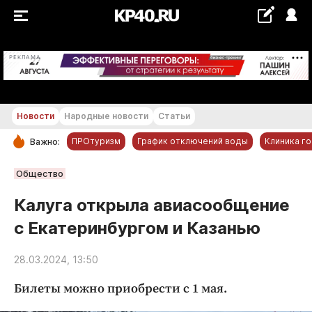
+19...+20 °С
РЕКЛАМА
Новости
Народные новости
Статьи
ПРОтуризм
График отключений воды
Клиника г
Важно:
РУБРИКИ
Общество
Обнинск
Калуга открыла авиасообщение
Новости компаний
с Екатеринбургом и Казанью
Статьи
Народные новости
28.03.2024, 13:50
Авто и транспорт
Билеты можно приобрести с 1 мая.
Благоустройство