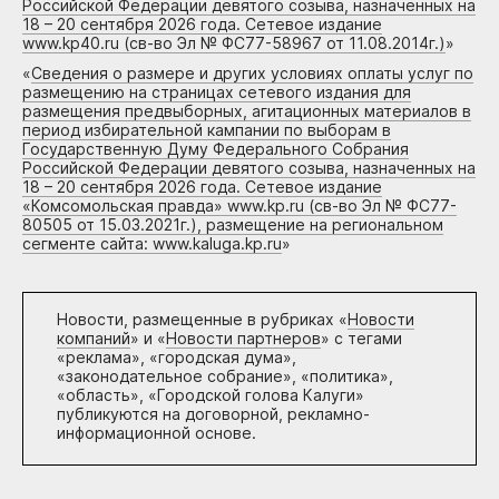
Российской Федерации девятого созыва, назначенных на
18 – 20 сентября 2026 года. Сетевое издание
www.kp40.ru (св-во Эл № ФС77-58967 от 11.08.2014г.)
»
«
Сведения о размере и других условиях оплаты услуг по
размещению на страницах сетевого издания для
размещения предвыборных, агитационных материалов в
период избирательной кампании по выборам в
Государственную Думу Федерального Собрания
Российской Федерации девятого созыва, назначенных на
18 – 20 сентября 2026 года. Сетевое издание
«Комсомольская правда» www.kp.ru (св-во Эл № ФС77-
80505 от 15.03.2021г.), размещение на региональном
сегменте сайта: www.kaluga.kp.ru
»
Новости, размещенные в рубриках «
Новости
компаний
» и «
Новости партнеров
» с тегами
«реклама», «городская дума»,
«законодательное собрание», «политика»,
«область», «Городской голова Калуги»
публикуются на договорной, рекламно-
информационной основе.