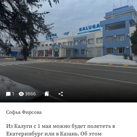
Криминал
Культура
Недвижимость и ЖКХ
Образование
Общество
Погода
Праздники
Происшествия
Спорт
Экономика и бизнес
1
3666
ПРОЕКТЫ
Блоги
Софья Фирсова
Издания
Из Калуги с 1 мая можно будет полететь в
Медиаперсона
Екатеринбург или в Казань. Об этом