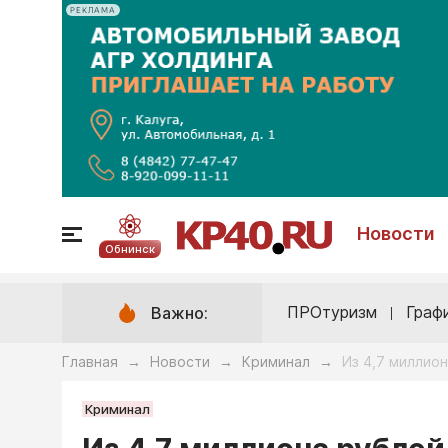
РЕКЛАМА
Новости
Обнинск
ПРОтуризм
Граф
Важно:
Главная
Новости
Криминал
Из 4,7 миллион
→
→
→
Криминал