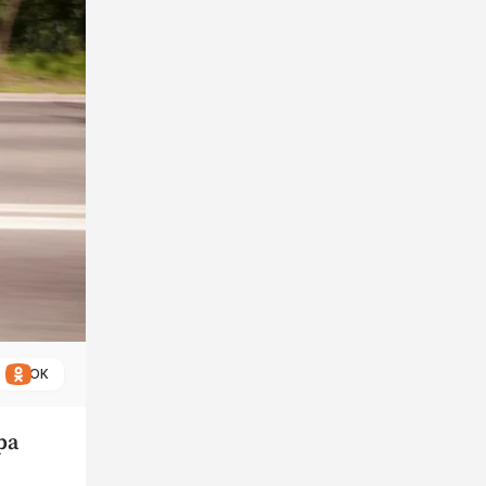
ОК
ра