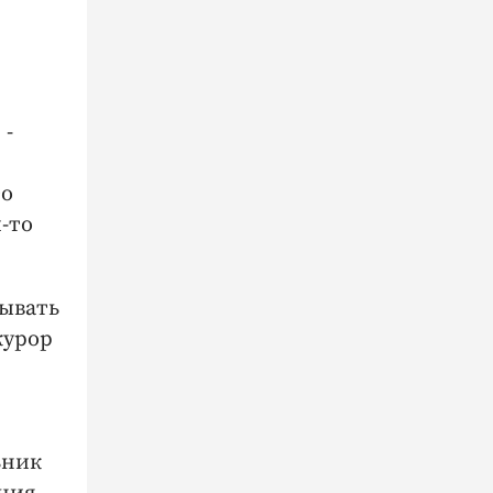
 -
то
-то
зывать
курор
ьник