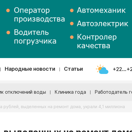
Народные новости
Статьи
+22...+
ик отключений воды
Клиника года
Работодатель г
а рублей, выделенных на ремонт дома, украли 4,1 миллиона