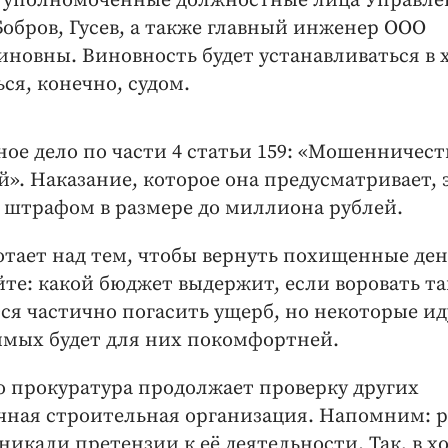
в, уполномоченные должностные лица Управл
бров, Гусев, а также главный инженер ООО
виновны. Виновность будет устанавливаться в 
ся, конечно, судом.
ое дело по части 4 статьи 159: «Мошенничест
». Наказание, которое она предусматривает, 
со штрафом в размере до миллиона рублей.
отает над тем, чтобы вернуть похищенные ден
йте: какой бюджет выдержит, если воровать т
ся частично погасить ущерб, но некоторые ид
димых будет для них покомфортней.
 прокуратура продолжает проверку других
ичная строительная организация. Напомним: р
икали претензии к её деятельности. Так, в х