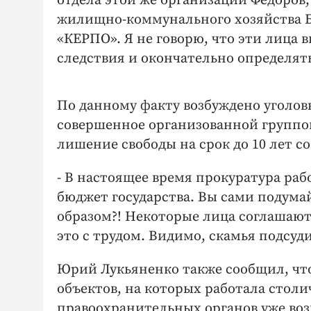
отдела этой же организации Фёдоро
жилищно-коммунального хозяйства Бо
«КЕРПО». Я не говорю, что эти лица 
следствия и окончательно определять
По данному факту возбуждено уголовн
совершенное организованной группой
лишение свободы на срок до 10 лет 
- В настоящее время прокуратура раб
бюджет государства. Вы сами подума
образом?! Некоторые лица соглашают
это с трудом. Видимо, скамья подсу
Юрий Лукьяненко также сообщил, что
объектов, на которых работала стол
правоохранительных органов уже возн