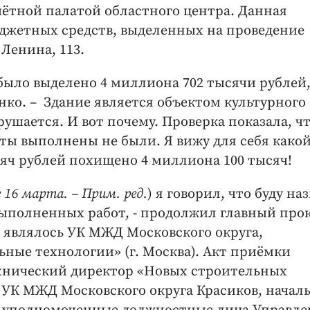
чётной палатой областного центра. Данная
джетных средств, выделенных на проведение
 Ленина, 113.
 было выделено 4 миллиона 702 тысячи рублей,
нко. – Здание является объектом культурного
рушается. И вот почему. Проверка показала, ч
ы выполнены не были. Я вижу для себя какой
сяч рублей похищено 4 миллиона 100 тысяч!
 16 марта. – Прим. ред.
) я говорил, что буду на
выполненных работ, - продолжил главный про
е являлось УК МЖД Московского округа,
ные технологии» (г. Москва). Акт приёмки
хнический директор «Новых строительных
а УК МЖД Московского округа Красиков, начал