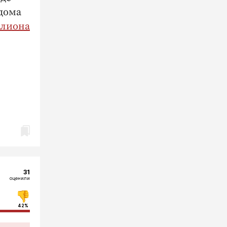
дома
ллиона
31
оценили
42%