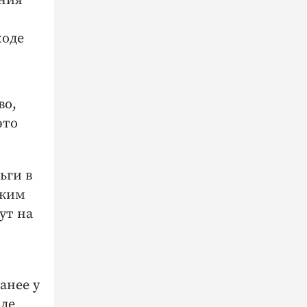
ения
ходе
во,
это
ьги в
аким
ут на
анее у
оде