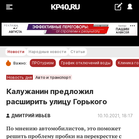
+18...+19 °С
РЕКЛАМА
Новости
Народные новости
Статьи
ПРОтуризм
График отключений воды
Клиника г
Важно:
РУБРИКИ
Новость дня
Авто и транспорт
Обнинск
Калужанин предложил
Новости компаний
расширить улицу Горького
Статьи
Народные новости
ДМИТРИЙ ИВЬЕВ
10.10.2021, 18:17
Авто и транспорт
По мнению автомобилистов, это поможет
Благоустройство
решить проблему пробки на перекрестке с