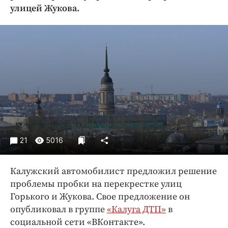
Криминал
улицей Жукова.
Культура
Недвижимость и ЖКХ
Образование
Общество
Погода
Праздники
Происшествия
Спорт
21
5016
Экономика и бизнес
ПРОЕКТЫ
Калужский автомобилист предложил решение
проблемы пробки на перекрестке улиц
Блоги
Горького и Жукова. Свое предложение он
Издания
опубликовал в группе
«Калуга ДТП»
в
Медиаперсона
социальной сети «ВКонтакте».