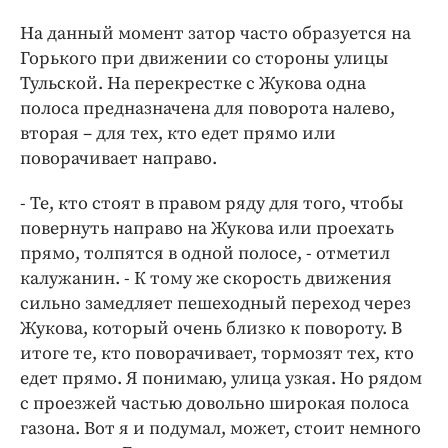
Интересное чтиво
На данный момент затор часто образуется на
Клиника года
Горького при движении со стороны улицы
Бренд года
Тульской. На перекрестке с Жукова одна
Работодатель года
полоса предназначена для поворота налево,
вторая – для тех, кто едет прямо или
поворачивает направо.
- Те, кто стоят в правом ряду для того, чтобы
повернуть направо на Жукова или проехать
прямо, толпятся в одной полосе, - отметил
калужанин. - К тому же скорость движения
сильно замедляет пешеходный переход через
Жукова, который очень близко к повороту. В
итоге те, кто поворачивает, тормозят тех, кто
едет прямо. Я понимаю, улица узкая. Но рядом
с проезжей частью довольно широкая полоса
газона. Вот я и подумал, может, стоит немного