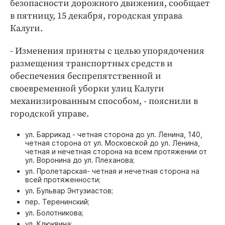
безопасности дорожного движения, сообщает
Интересное чтиво
в пятницу, 15 декабря, городская управа
Клиника года
Калуги.
Бренд года
Работодатель года
- Изменения приняты с целью упорядочения
размещения транспортных средств и
обеспечения беспрепятственной и
своевременной уборки улиц Калуги
механизированным способом, - пояснили в
городской управе.
ул. Баррикад - четная сторона до ул. Ленина, 140,
четная сторона от ул. Московской до ул. Ленина,
четная и нечетная сторона на всем протяжении от
ул. Воронина до ул. Плеханова;
ул. Пролетарская- четная и нечетная сторона на
всей протяженности;
ул. Бульвар Энтузиастов;
пер. Теренинский;
ул. Болотникова;
ул. Клюквина;