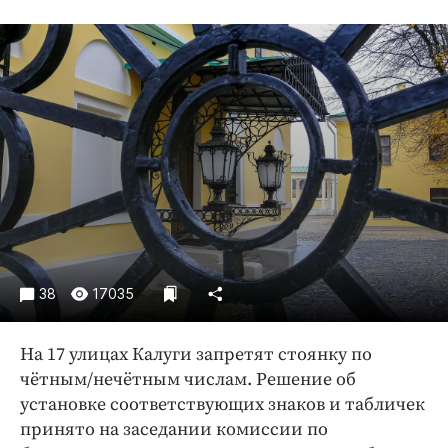
Криминал
Культура
Недвижимость и ЖКХ
Образование
Общество
Погода
Праздники
Происшествия
Спорт
Экономика и бизнес
38
17035
ПРОЕКТЫ
На 17 улицах Калуги запретят стоянку по
Блоги
чётным/нечётным числам. Решение об
Издания
установке соответствующих знаков и табличек
Медиаперсона
принято на заседании комиссии по