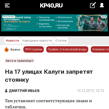
РЕКЛАМА
+29...+30 °С
Новости
Народные новости
Статьи
ПРОтуризм
График отключений воды
Клиника г
Важно:
РУБРИКИ
Авто и транспорт
Обнинск
На 17 улицах Калуги запретят
Новости компаний
стоянку
Статьи
Народные новости
ДМИТРИЙ ИВЬЕВ
15.12.2017, 10:12
Авто и транспорт
Там установят соответствующие знаки и
Благоустройство
таблички.