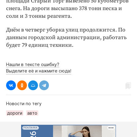
площади Старый Торг вывезено 50 кубометров
Интересное чтиво
снега. На дороги высыпано 378 тонн песка и
Клиника года
соли и 3 тонны реагента.
Бренд года
Работодатель года
Днём в четверг уборка улиц продолжится. По
данным городской администрации, работать
будет 79 единиц техники.
Нашли в тексте ошибку?
Выделите её и нажмите сюда!
Новости по тегу
дороги
авто
РЕКЛАМА