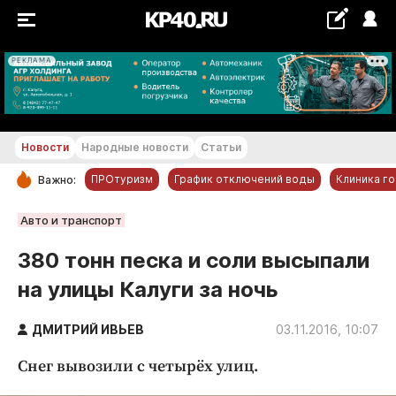
РЕКЛАМА
+21...+22 °С
Новости
Народные новости
Статьи
ПРОтуризм
График отключений воды
Клиника г
Важно:
РУБРИКИ
Авто и транспорт
Обнинск
380 тонн песка и соли высыпали
Новости компаний
на улицы Калуги за ночь
Статьи
Народные новости
ДМИТРИЙ ИВЬЕВ
03.11.2016, 10:07
Авто и транспорт
Снег вывозили с четырёх улиц.
Благоустройство