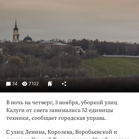
Криминал
Культура
Недвижимость и ЖКХ
Образование
Общество
Погода
Праздники
Происшествия
Спорт
34
7102
Экономика и бизнес
ПРОЕКТЫ
В ночь на четверг, 3 ноября, уборкой улиц
Калуги от снега занимались 52 единицы
Блоги
техники, сообщает городская управа.
Издания
Медиаперсона
С улиц Ленина, Королева, Воробьевской и