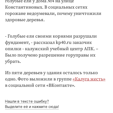
голубые ели у дома №4 на улице
Криминал
Константиновых. В социальных сетях
Культура
горожане недоумевали, почему уничтожили
Недвижимость и ЖКХ
здоровые деревья.
Образование
Общество
- Голубые ели своими корнями разрушали
Погода
фундамент, - рассказал kp40.ru заказчик
опилки - калужский учебный центр АПК. –
Праздники
Было получено разрешение горуправы их
Происшествия
убрать.
Спорт
Экономика и бизнес
Из пяти деревьев у здания осталось только
одно. Фото выложили в группе
«Калуга жесть»
ПРОЕКТЫ
в социальной сети «ВКонтакте».
Блоги
Издания
Нашли в тексте ошибку?
Медиаперсона
Выделите её и нажмите сюда!