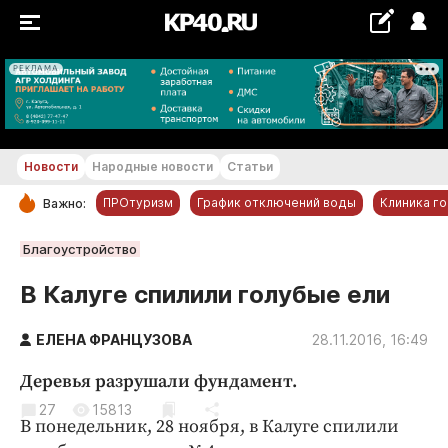
РЕКЛАМА
+22...+23 °С
Новости
Народные новости
Статьи
ПРОтуризм
График отключений воды
Клиника г
Важно:
РУБРИКИ
Благоустройство
Обнинск
В Калуге спилили голубые ели
Новости компаний
ЕЛЕНА ФРАНЦУЗОВА
Статьи
28.11.2016, 16:49
Народные новости
Деревья разрушали фундамент.
Авто и транспорт
27
15813
В понедельник, 28 ноября, в Калуге спилили
Благоустройство