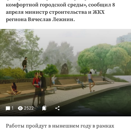
Криминал
комфортной городской среды», сообщил 8
апреля министр строительства и ЖКХ
Культура
региона Вячеслав Лежнин.
Недвижимость и ЖКХ
Образование
Общество
Погода
Праздники
Происшествия
Спорт
Экономика и бизнес
ПРОЕКТЫ
Блоги
1
2522
Издания
Медиаперсона
Работы пройдут в нынешнем году в рамках