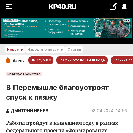
РЕКЛАМА
+24...+25 °С
Новости
Народные новости
Статьи
ПРОтуризм
График отключений воды
Клиника г
Важно:
РУБРИКИ
Благоустройство
Обнинск
В Перемышле благоустроят
Новости компаний
спуск к пляжу
Статьи
Народные новости
ДМИТРИЙ ИВЬЕВ
08.04.2024, 14:56
Авто и транспорт
Работы пройдут в нынешнем году в рамках
Благоустройство
федерального проекта «Формирование