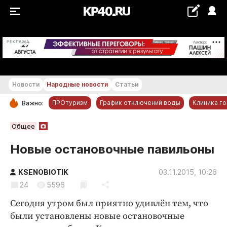
+22...+23 °С
РЕКЛАМА
Новости
Народные новости
Статьи
ПРОтуризм
График отключений воды
Клиника г
Важно:
РУБРИКИ
Общее
Обнинск
Новые остановочные павильоны
Новости компаний
KSENOBIOTIK
Статьи
03.11.2015, 10:26
24
5596
Народные новости
Сегодня утром был приятно удивлён тем, что
Авто и транспорт
были установлены новые остановочные
Благоустройство