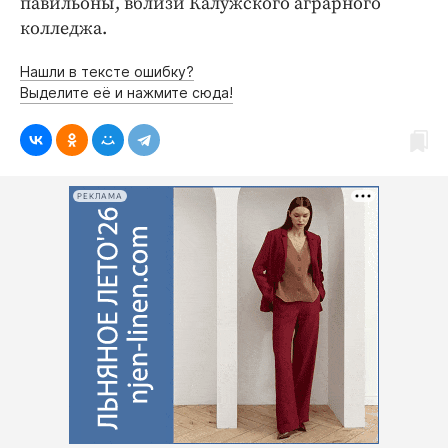
павильоны, вблизи Калужского аграрного
Криминал
колледжа.
Культура
Нашли в тексте ошибку?
Недвижимость и ЖКХ
Выделите её и нажмите сюда!
Образование
Общество
Погода
Праздники
РЕКЛАМА
Происшествия
Спорт
Экономика и бизнес
ПРОЕКТЫ
Блоги
Издания
Медиаперсона