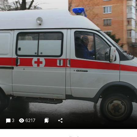
Криминал
Культура
Недвижимость и ЖКХ
Образование
Общество
Погода
Праздники
Происшествия
Спорт
Экономика и бизнес
ПРОЕКТЫ
Блоги
Издания
3
6217
Медиаперсона