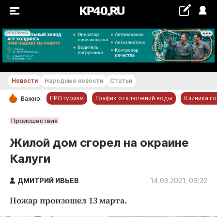
РЕКЛАМА
+18...+19 °С
Новости
Народные новости
Статьи
ПРОтуризм
График отключений воды
Клиника г
Важно:
РУБРИКИ
Происшествия
Обнинск
Жилой дом сгорел на окраине
Новости компаний
Калуги
Статьи
Народные новости
ДМИТРИЙ ИВЬЕВ
14.03.2021, 09:32
Авто и транспорт
Пожар произошел 13 марта.
Благоустройство