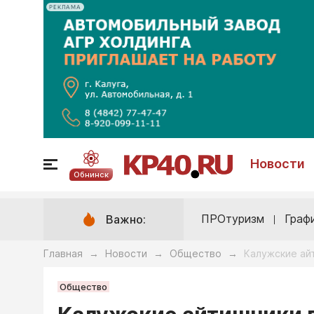
РЕКЛАМА
Новости
Обнинск
ПРОтуризм
Граф
Важно:
Главная
Новости
Общество
Калужские ай
→
→
→
Общество