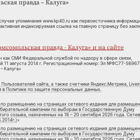
ьская правда – Калуга»
случае упоминания www.kp40.ru как первоисточника информаци
 активная индексируемая ссылка на главную страницу без зак
мсомольская правда - Калуга» и на сайте
н как СМИ Федеральной службой по надзору в сфере связи,
 11 августа 2014 г. Регистрационный номер: Эл №ФС77-58967
– Калуга»
 Пользователей сайта, а также счетчики Яндекс.Метрика, Livein
я в Политике по защите персональных данных.
г по размещению на страницах сетевого издания для размеще
збирательной кампании по выборам в Государственную Думу
го созыва, назначенных на 18 – 20 сентября 2026 года. Сете
.2014г.)
»
г по размещению на страницах сетевого издания для размеще
збирательной кампании по выборам в Государственную Думу
го созыва, назначенных на 18 – 20 сентября 2026 года. Сете