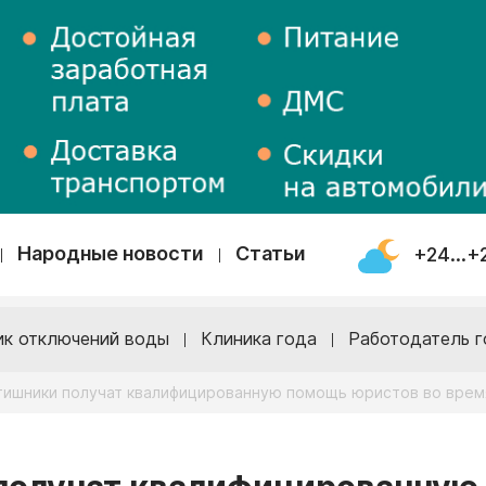
Народные новости
Статьи
+24...+
ик отключений воды
Клиника года
Работодатель г
тишники получат квалифицированную помощь юристов во врем