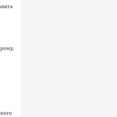
ывать
рому,
нного