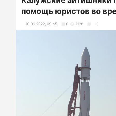
Калужские айтишники 
помощь юристов во вр
30.09.2022, 09:45
0
3128