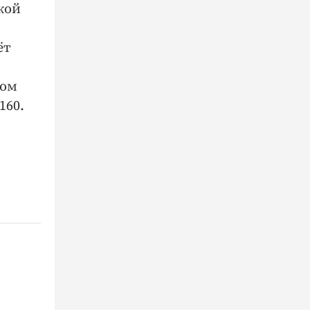
кой
ёт
ном
160.