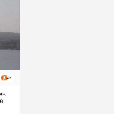
ОК
я».
ой