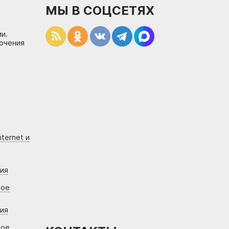
МЫ В СОЦСЕТЯХ
и.
лючения
ternet и
ния
вое
ния
вое