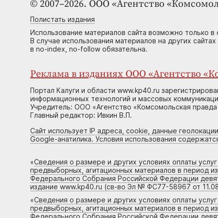
© 2007–2026. ООО «Агентство «Комсомол
Полистать издания
Использование материалов сайта возможно только в 
В случае использования материалов на других сайтах
в no-index, no-follow обязательна.
Реклама в изданиях ООО «Агентство «Ко
Портал Калуги и области www.kp40.ru зарегистрирова
информационных технологий и массовых коммуникаций
Учредитель: ООО «Агентство «Комсомольская правда 
Главный редактор: Ивкин В.П.
Сайт использует IP адреса, cookie, данные геолокации
Google-анатилика. Условия использования содержатс
«
Сведения о размере и других условиях оплаты услу
предвыборных, агитационных материалов в период и
Федерального Собрания Российской Федерации девято
издание www.kp40.ru (св-во Эл № ФС77-58967 от 11.08
«
Сведения о размере и других условиях оплаты услу
предвыборных, агитационных материалов в период и
Федерального Собрания Российской Федерации девято