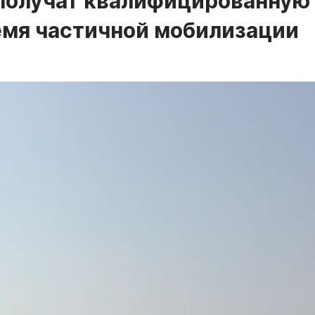
получат квалифицированную
емя частичной мобилизации