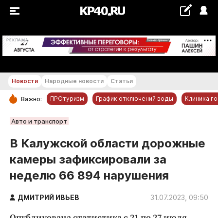
+26...+27 °С
РЕКЛАМА
Новости
Народные новости
Статьи
ПРОтуризм
График отключений воды
Клиника г
Важно:
РУБРИКИ
Авто и транспорт
Обнинск
В Калужской области дорожные
Новости компаний
камеры зафиксировали за
Статьи
неделю 66 894 нарушения
Народные новости
Авто и транспорт
ДМИТРИЙ ИВЬЕВ
31.07.2023, 09:50
Благоустройство
Опубликована статистика с 21 по 27 июля.