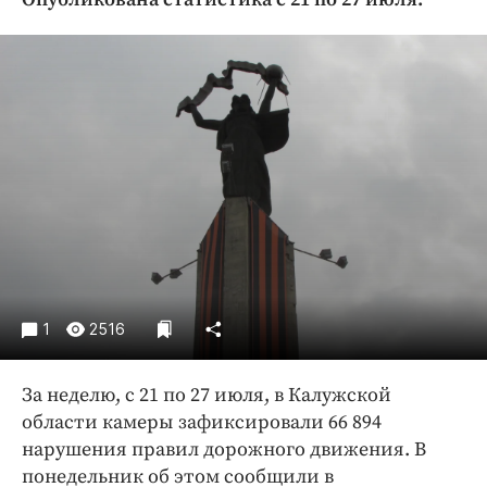
Криминал
Культура
Недвижимость и ЖКХ
Образование
Общество
Погода
Праздники
Происшествия
Спорт
Экономика и бизнес
1
2516
ПРОЕКТЫ
За неделю, с 21 по 27 июля, в Калужской
Блоги
области камеры зафиксировали 66 894
Издания
нарушения правил дорожного движения. В
Медиаперсона
понедельник об этом сообщили в