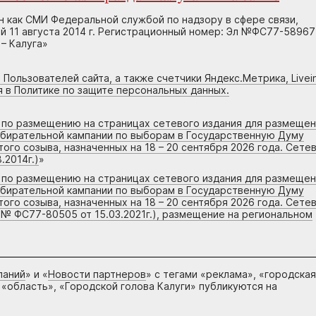
н как СМИ Федеральной службой по надзору в сфере связи,
 11 августа 2014 г. Регистрационный номер: Эл №ФС77-58967
– Калуга»
 Пользователей сайта, а также счетчики Яндекс.Метрика, Livein
я в Политике по защите персональных данных.
г по размещению на страницах сетевого издания для размеще
збирательной кампании по выборам в Государственную Думу
го созыва, назначенных на 18 – 20 сентября 2026 года. Сете
.2014г.)
»
г по размещению на страницах сетевого издания для размеще
збирательной кампании по выборам в Государственную Думу
го созыва, назначенных на 18 – 20 сентября 2026 года. Сете
 № ФС77-80505 от 15.03.2021г.), размещение на региональном
паний
» и «
Новости партнеров
» с тегами «реклама», «городская
 «область», «Городской голова Калуги» публикуются на