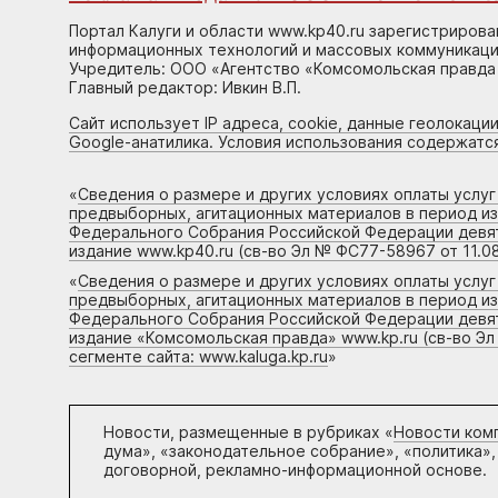
Портал Калуги и области www.kp40.ru зарегистрирова
информационных технологий и массовых коммуникаций
Учредитель: ООО «Агентство «Комсомольская правда 
Главный редактор: Ивкин В.П.
Сайт использует IP адреса, cookie, данные геолокации
Google-анатилика. Условия использования содержатс
«
Сведения о размере и других условиях оплаты услу
предвыборных, агитационных материалов в период и
Федерального Собрания Российской Федерации девято
издание www.kp40.ru (св-во Эл № ФС77-58967 от 11.08
«
Сведения о размере и других условиях оплаты услу
предвыборных, агитационных материалов в период и
Федерального Собрания Российской Федерации девято
издание «Комсомольская правда» www.kp.ru (св-во Эл
сегменте сайта: www.kaluga.kp.ru
»
Новости, размещенные в рубриках «
Новости ком
дума», «законодательное собрание», «политика»,
договорной, рекламно-информационной основе.