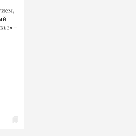
тием,
вый
жье» –