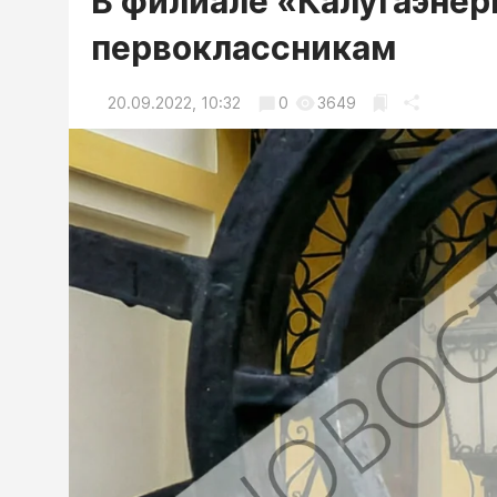
В филиале «Калугаэнер
первоклассникам
20.09.2022, 10:32
0
3649