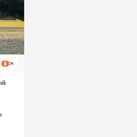
ОК
ой
я