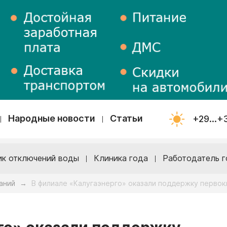
Народные новости
Статьи
+29...+
ик отключений воды
Клиника года
Работодатель г
аний
В филиале «Калугаэнерго» оказали поддержку первок
→