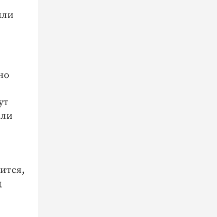
шли
но
ут
или
ится,
д