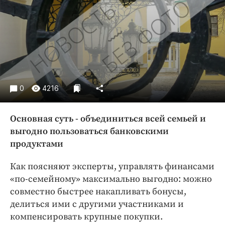
Криминал
Культура
Недвижимость и ЖКХ
Образование
Общество
Погода
0
4216
Праздники
Происшествия
Основная суть - объединиться всей семьей и
Спорт
выгодно пользоваться банковскими
Экономика и бизнес
продуктами
ПРОЕКТЫ
Как поясняют эксперты, управлять финансами
«по-семейному» максимально выгодно: можно
Блоги
совместно быстрее накапливать бонусы,
Издания
делиться ими с другими участниками и
Медиаперсона
компенсировать крупные покупки.