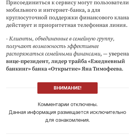
Интересное чтиво
Присоединиться к сервису могут пользователи
мобильного и интернет-банка, а для
Клиника года
круглосуточной поддержки финансового клана
Бренд года
действует и приоритетная телефонная линия.
Работодатель года
- Клиенты, объединенные в семейную группу,
получают возможность эффективнее
распоряжаться семейными финансами
, — уверена
вице-президент, лидер трайба «Ежедневный
банкинг» банка «Открытие» Яна Тимофеева
.
ВНИМАНИЕ!
Комментарии отключены.
Данная информация размещается исключительно
для ознакомления.