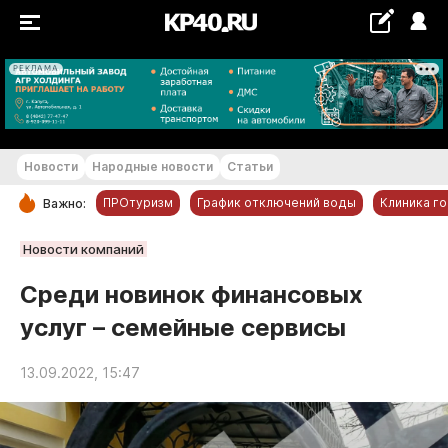
РЕКЛАМА
+21...+22 °С
Новости
Народные новости
Статьи
ПРОтуризм
График отключений воды
Клиника г
Важно:
РУБРИКИ
Новости компаний
Обнинск
Среди новинок финансовых
Новости компаний
услуг – семейные сервисы
Статьи
Народные новости
13.09.2022, 15:47
Авто и транспорт
Благоустройство