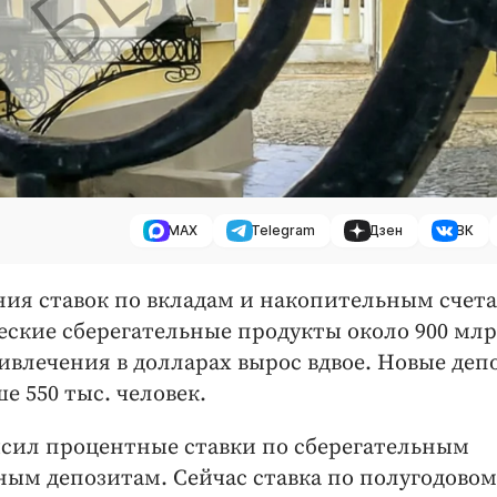
MAX
Telegram
Дзен
ВК
ния ставок по вкладам и накопительным счета
ческие сберегательные продукты около 900 мл
влечения в долларах вырос вдвое. Новые деп
 550 тыс. человек.
ысил процентные ставки по сберегательным
ным депозитам. Сейчас ставка по полугодовом