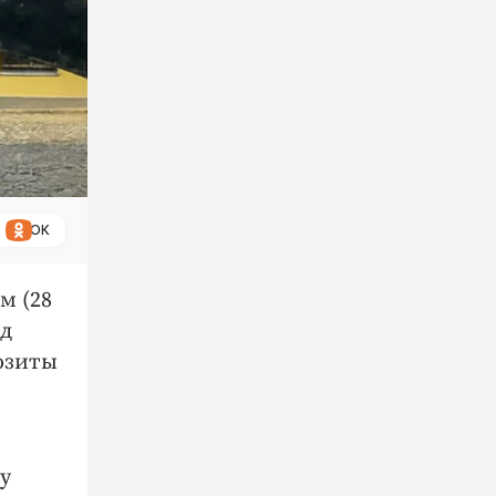
ОК
м (28
рд
озиты
у