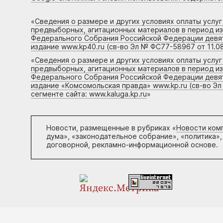
«
Сведения о размере и других условиях оплаты услу
предвыборных, агитационных материалов в период и
Федерального Собрания Российской Федерации девято
издание www.kp40.ru (св-во Эл № ФС77-58967 от 11.08
«
Сведения о размере и других условиях оплаты услу
предвыборных, агитационных материалов в период и
Федерального Собрания Российской Федерации девято
издание «Комсомольская правда» www.kp.ru (св-во Эл
сегменте сайта: www.kaluga.kp.ru
»
Новости, размещенные в рубриках «
Новости ком
дума», «законодательное собрание», «политика»,
договорной, рекламно-информационной основе.