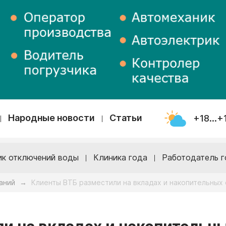
Народные новости
Статьи
+18...+
ик отключений воды
Клиника года
Работодатель г
аний
Клиенты ВТБ разместили на вкладах и накопительных
→