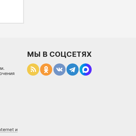
МЫ В СОЦСЕТЯХ
и.
лючения
ternet и