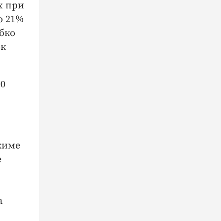
х при
о 21%
бко
ок
00
жиме
е
а