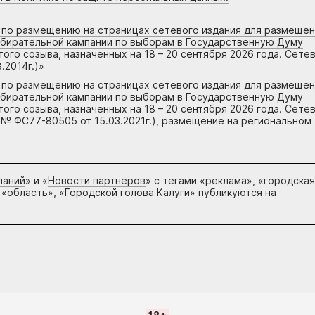
г по размещению на страницах сетевого издания для размеще
збирательной кампании по выборам в Государственную Думу
го созыва, назначенных на 18 – 20 сентября 2026 года. Сете
.2014г.)
»
г по размещению на страницах сетевого издания для размеще
збирательной кампании по выборам в Государственную Думу
го созыва, назначенных на 18 – 20 сентября 2026 года. Сете
 № ФС77-80505 от 15.03.2021г.), размещение на региональном
паний
» и «
Новости партнеров
» с тегами «реклама», «городская
 «область», «Городской голова Калуги» публикуются на