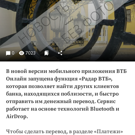
Криминал
Культура
Недвижимость и ЖКХ
Образование
Общество
Погода
0
7023
Праздники
Происшествия
В новой версии мобильного приложения ВТБ
Спорт
Онлайн запущена функция «Радар ВТБ»,
Экономика и бизнес
которая позволяет найти других клиентов
банка, находящихся поблизости, и быстро
ПРОЕКТЫ
отправить им денежный перевод. Сервис
работает на основе технологий Bluetooth и
Блоги
AirDrop.
Издания
Медиаперсона
Чтобы сделать перевод, в разделе «Платежи»