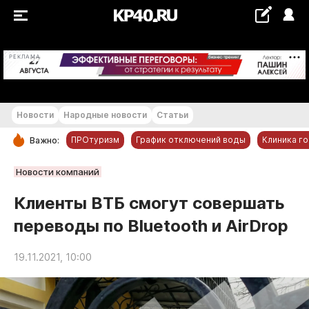
+22...+23 °С
РЕКЛАМА
Новости
Народные новости
Статьи
ПРОтуризм
График отключений воды
Клиника г
Важно:
РУБРИКИ
Новости компаний
Обнинск
Клиенты ВТБ смогут совершать
Новости компаний
переводы по Bluetooth и AirDrop
Статьи
Народные новости
19.11.2021, 10:00
Авто и транспорт
Благоустройство