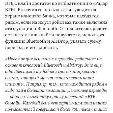
Интересное чтиво
ВТБ Онлайн достаточно выбрать опцию «Радар
Клиника года
ВТБ». Включив ее, пользователь увидит на
экране клиентов банка, которые находятся
Бренд года
рядом, если на их устройствах также включена
Работодатель года
эта функция и Bluetooth. Отправителю средств
останется лишь найти получателя, используя
функцию Bluetooth и AirDrop, указать сумму
перевода и его адресата.
«Новая опция денежных переводов работает на
основе технологий Bluetooth и AirDrop. Это еще
один быстрый и удобный способ отправлять
деньги, который могут использовать наши
клиенты. Например, тем, кто находится рядом в
кафе или в большой компании. Денежные переводы
— одна из самых популярных операций в ВТБ
Онлайн. Каждый день четверть миллиона наших
пользователей совершают более 800 тысяч таких