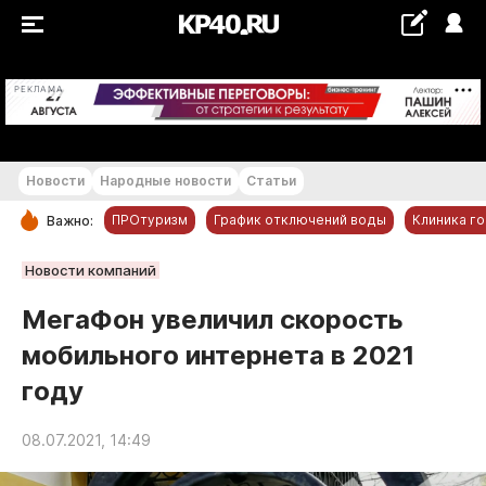
+20...+21 °С
РЕКЛАМА
Новости
Народные новости
Статьи
ПРОтуризм
График отключений воды
Клиника г
Важно:
РУБРИКИ
Новости компаний
Обнинск
МегаФон увеличил скорость
Новости компаний
мобильного интернета в 2021
Статьи
году
Народные новости
Авто и транспорт
08.07.2021, 14:49
Благоустройство