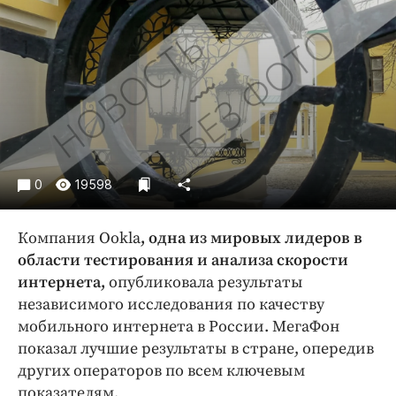
Криминал
Культура
Недвижимость и ЖКХ
Образование
Общество
Погода
Праздники
0
19598
Происшествия
Спорт
Компания Ookla
, одна из
мировых лидеров в
Экономика и бизнес
области тестирования и анализа скорости
интернета
,
опубликовала результаты
ПРОЕКТЫ
независимого исследования по качеству
Блоги
мобильного интернета в России. МегаФон
Издания
показал лучшие результаты в стране, опередив
других операторов по всем ключевым
Медиаперсона
показателям.