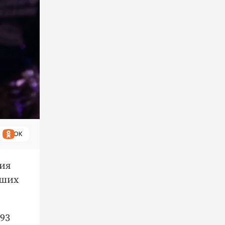
ОК
ния
вших
93