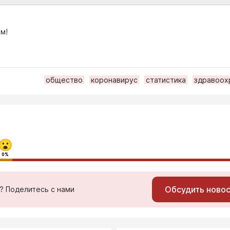
м!
общество
коронавирус
статистика
здравоох
0%
Обсудить ново
ь? Поделитесь с нами