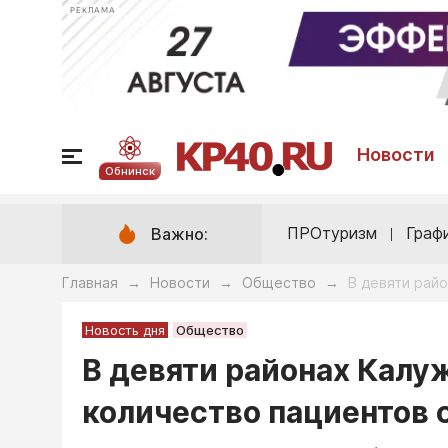
РЕКЛАМА
Новости
Обнинск
ПРОтуризм
Граф
Важно:
Главная
Новости
Общество
В девяти рай
→
→
→
Новость дня
Общество
В девяти районах Калу
количество пациентов 