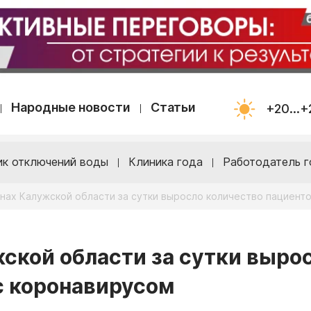
Народные новости
Статьи
+20...+
ик отключений воды
Клиника года
Работодатель г
онах Калужской области за сутки выросло количество пациент
жской области за сутки выро
с коронавирусом