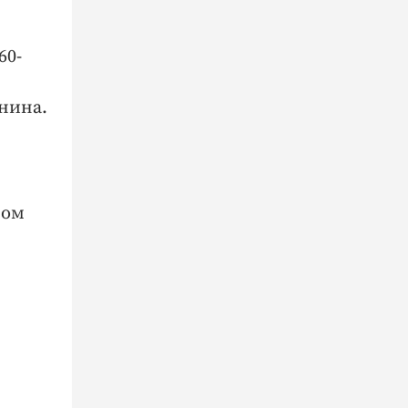
60-
нина.
сом