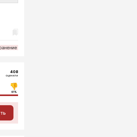
ранение
408
оценили
61%
сть