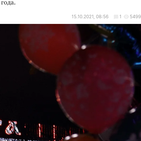
года.
15.10.2021, 08:56
1
5499