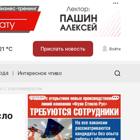
21 °С
Прислать новость
Войти
ода
Интересное чтиво
ов с коронавирусом
РЕКЛАМА
сло