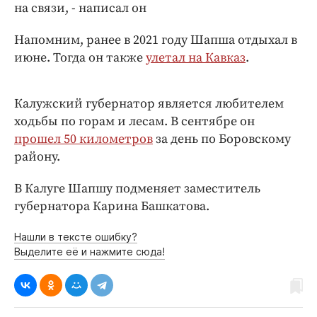
Интересное чтиво
на связи, - написал он
Клиника года
Напомним, ранее в 2021 году Шапша отдыхал в
Бренд года
июне. Тогда он также
улетал на Кавказ
.
Работодатель года
Калужский губернатор является любителем
ходьбы по горам и лесам. В сентябре он
прошел 50 километров
за день по Боровскому
району.
В Калуге Шапшу подменяет заместитель
губернатора Карина Башкатова.
Нашли в тексте ошибку?
Выделите её и нажмите сюда!