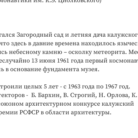
монавтики им. К.Э. Циолковского)
ался Загородный сад и летняя дача калужског
что здесь в давние времена находилось язычес
сь небесному камню – осколку метеорита. Ме
еслучайно 13 июня 1961 года первый космонав
ь в основание фундамента музея.
оили целых 5 лет - с 1963 года по 1967 год.
кторов - Б. Бархин, В. Строгий, Н. Орлова, К.
сесоюзном архитектурном конкурсе калужский
ремии РСФСР в области архитектуры.