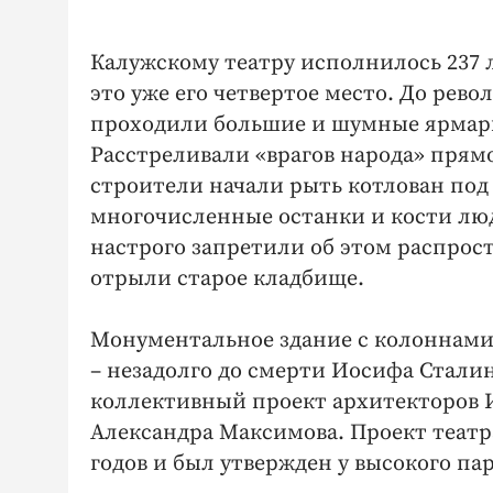
Калужскому театру исполнилось 237 
это уже его четвертое место. До рев
проходили большие и шумные ярмарк
Расстреливали «врагов народа» прямо
строители начали рыть котлован под
многочисленные останки и кости люд
настрого запретили об этом распрос
отрыли старое кладбище.
Монументальное здание с колоннами 
– незадолго до смерти Иосифа Сталина
коллективный проект архитекторов И
Александра Максимова. Проект театра
годов и был утвержден у высокого па