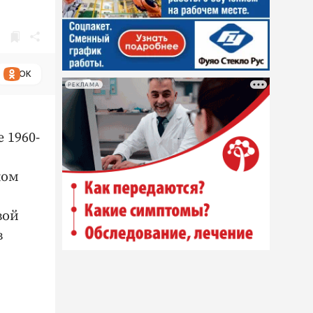
ОК
РЕКЛАМА
 1960-
ком
вой
в