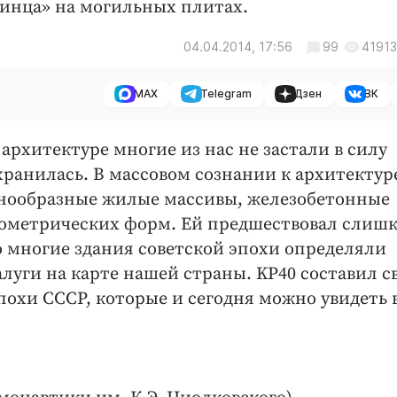
линца» на могильных плитах.
04.04.2014, 17:56
99
41913
MAX
Telegram
Дзен
ВК
архитектуре многие из нас не застали в силу
хранилась. В массовом сознании к архитектуре
Однообразные жилые массивы, железобетонные
ометрических форм. Ей предшествовал слиш
 многие здания советской эпохи определяли
луги на карте нашей страны. KP40 составил с
охи СССР, которые и сегодня можно увидеть 