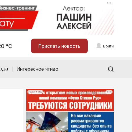
20 °С
Прислать новость
Войти
ода
Интересное чтиво
РЕКЛАМА