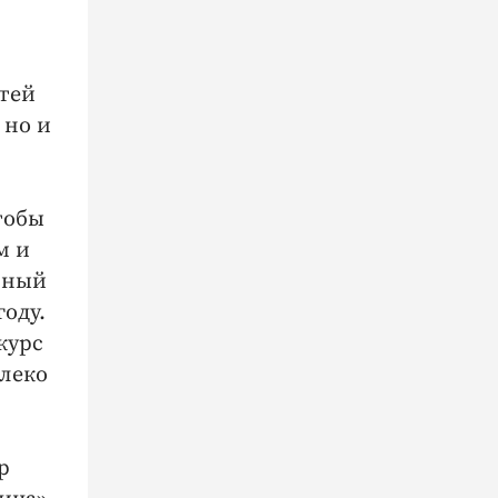
стей
 но и
тобы
м и
изный
году.
курс
алеко
р