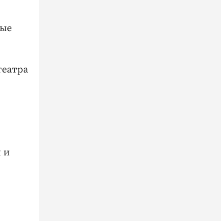
лые
театра
 и