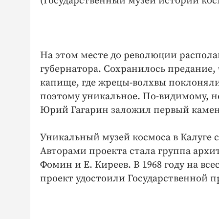
(Государственный музей истории кос
На этом месте до революции располаг
губернатора. Сохранилось предание, 
капище, где жрецы-волхвы поклоняли
поэтому уникальное. По-видимому, н
Юрий Гагарин заложил первый камен
Уникальный музей космоса в Калуге стр
Авторами проекта стала группа архите
Фомин и Е. Киреев. В 1968 году на в
проект удостоили Государственной п