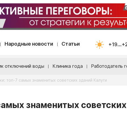
Народные новости
Статьи
+19...+
ик отключений воды
Клиника года
Работодатель г
хи: топ-7 самых знаменитых советских зданий Калуги
 самых знаменитых советских