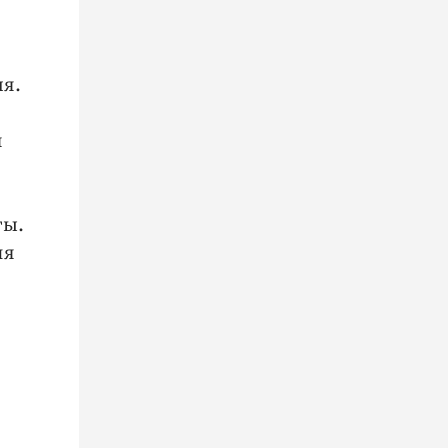
я.
я
ты.
ля