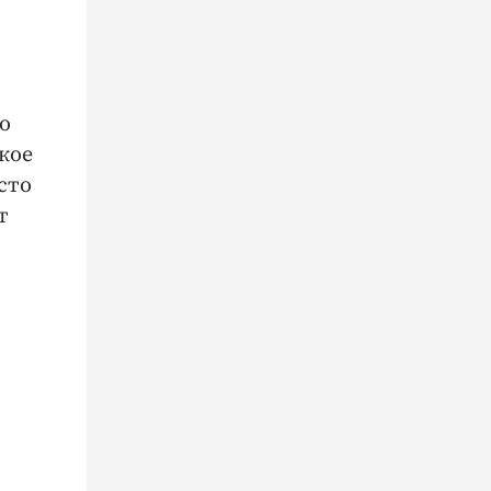
о
кое
сто
т