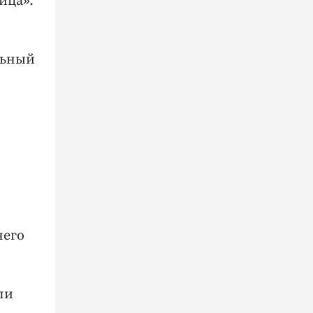
ица».
льный
него
ли