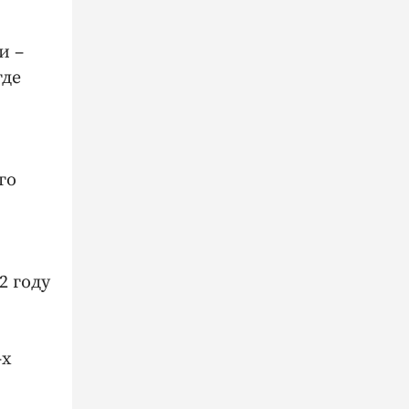
и –
где
го
2 году
-х