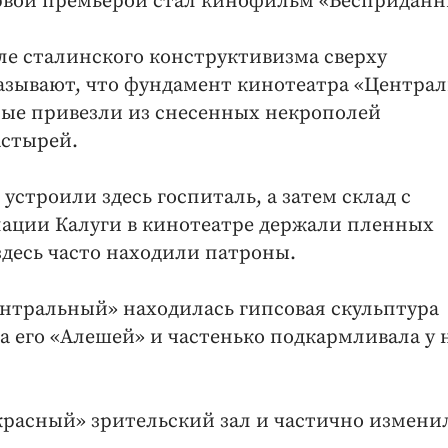
ервой премьерой стал кинофильм «Бесприданн
иле сталинского конструктивизма сверху
казывают, что фундамент кинотеатра «Центра
рые привезли из снесенных некрополей
астырей.
устроили здесь госпиталь, а затем склад с
пации Калуги в кинотеатре держали пленных
здесь часто находили патроны.
ентральный» находилась гипсовая скульптура
а его «Алешей» и частенько подкармливала у 
«красный» зрительский зал и частично измени