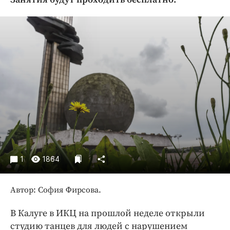
Криминал
Культура
Недвижимость и ЖКХ
Образование
Общество
Погода
Праздники
Происшествия
Спорт
Экономика и бизнес
1
1864
ПРОЕКТЫ
Блоги
Автор: София Фирсова.
Издания
В Калуге в ИКЦ на прошлой неделе открыли
Медиаперсона
студию танцев для людей с нарушением