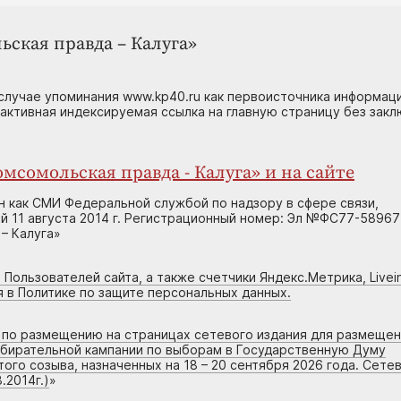
ьская правда – Калуга»
случае упоминания www.kp40.ru как первоисточника информаци
 активная индексируемая ссылка на главную страницу без зак
мсомольская правда - Калуга» и на сайте
н как СМИ Федеральной службой по надзору в сфере связи,
 11 августа 2014 г. Регистрационный номер: Эл №ФС77-58967
– Калуга»
 Пользователей сайта, а также счетчики Яндекс.Метрика, Livein
я в Политике по защите персональных данных.
г по размещению на страницах сетевого издания для размеще
збирательной кампании по выборам в Государственную Думу
го созыва, назначенных на 18 – 20 сентября 2026 года. Сете
.2014г.)
»