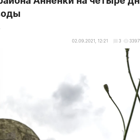
района Анненки на четыре дн
воды
.
02.09.2021, 12:21
3
3397