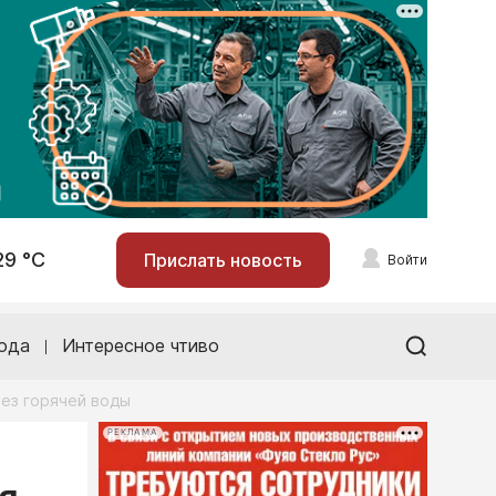
29 °С
Прислать новость
Войти
ода
Интересное чтиво
без горячей воды
РЕКЛАМА