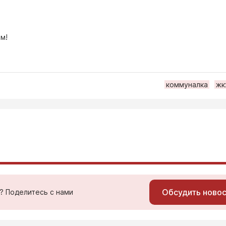
м!
коммуналка
жк
Обсудить ново
ь? Поделитесь с нами