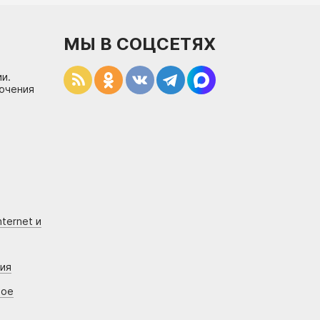
МЫ В СОЦСЕТЯХ
и.
лючения
ternet и
ния
вое