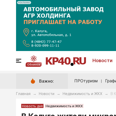
РЕКЛАМА
Новости
Обнинск
ПРОтуризм
Граф
Важно:
Главная
Новости
Недвижимость и ЖКХ
В 
→
→
→
Новость дня
Недвижимость и ЖКХ