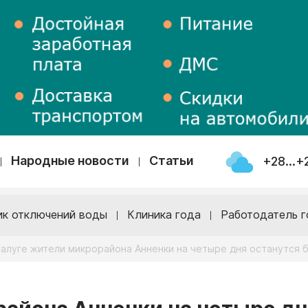
Народные новости
Статьи
+28...+
ик отключений воды
Клиника года
Работодатель г
Калуге жители микрорайона Анненки на четыре дня останутся 