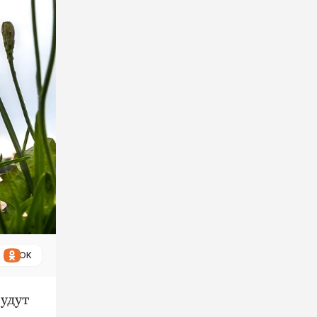
ОК
будут