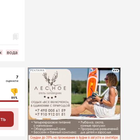
х
вода
РЕКЛАМА
7
оценили
86%
сть