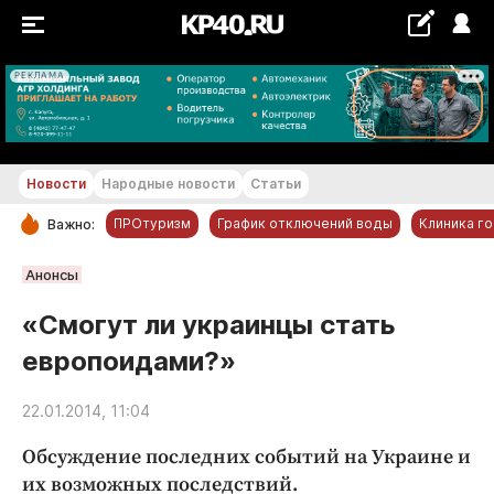
РЕКЛАМА
+19...+20 °С
Новости
Народные новости
Статьи
ПРОтуризм
График отключений воды
Клиника г
Важно:
РУБРИКИ
Анонсы
Обнинск
«Смогут ли украинцы стать
Новости компаний
европоидами?»
Статьи
Народные новости
22.01.2014, 11:04
Авто и транспорт
Обсуждение последних событий на Украине и
Благоустройство
их возможных последствий.