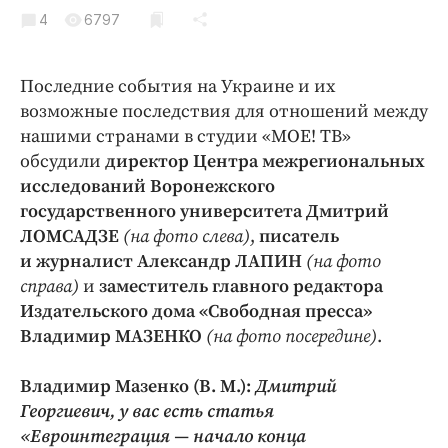
Криминал
4
6797
Культура
Недвижимость и ЖКХ
Последние события на Украине и их
Образование
возможные последствия для отношений между
Общество
нашими странами в студии «МОЕ! ТВ»
обсудили
директор Центра межрегиональных
Погода
исследований Воронежского
Праздники
государственного университета Дмитрий
Происшествия
ЛОМСАДЗЕ
(на фото слева)
,
писатель
Спорт
и журналист Александр ЛАПИН
(на фото
Экономика и бизнес
справа)
и
заместитель главного редактора
Издательского дома «Свободная пресса»
ПРОЕКТЫ
Владимир МАЗЕНКО
(на фото посередине)
.
Блоги
Владимир Мазенко (В. М.):
Дмитрий
Издания
Георгиевич, у вас есть статья
Медиаперсона
«Евроинтеграция — начало конца