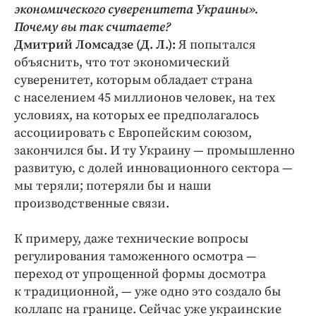
Интересное чтиво
экономического суверенитета Украины».
Клиника года
Почему вы так считаете?
Дмитрий Ломсадзе (Д. Л.):
Я попытался
Бренд года
объяснить, что тот экономический
Работодатель года
суверенитет, которым обладает страна
с населением 45 миллионов человек, на тех
условиях, на которых ее предполагалось
ассоциировать с Европейским союзом,
закончился бы. И ту Украину — промышленно
развитую, с долей инновационного сектора —
мы теряли; потеряли бы и наши
производственные связи.
К примеру, даже технические вопросы
регулирования таможенного осмотра —
переход от упрощенной формы досмотра
к традиционной, — уже одно это создало бы
коллапс на границе. Сейчас уже украинские