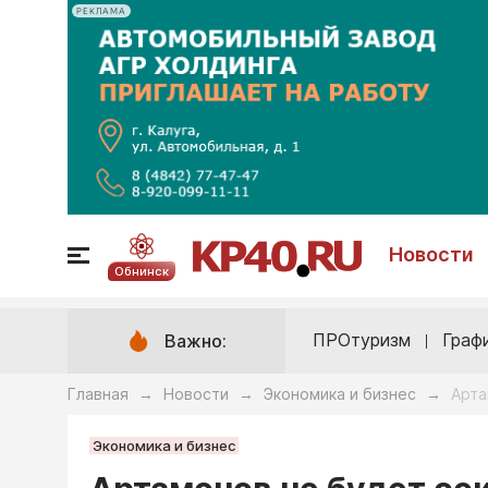
РЕКЛАМА
Новости
Обнинск
ПРОтуризм
Граф
Важно:
Главная
Новости
Экономика и бизнес
Арта
→
→
→
Экономика и бизнес