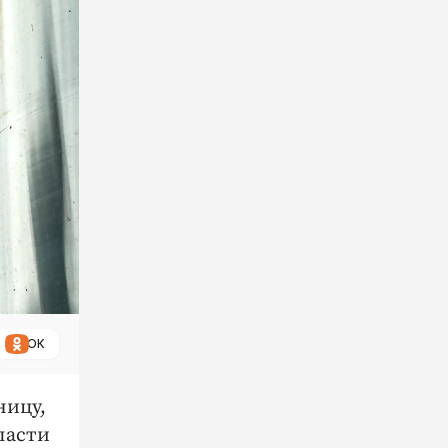
ОК
ницу,
ласти