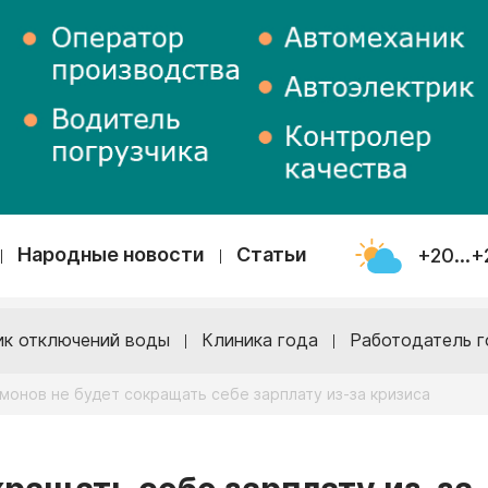
Народные новости
Статьи
+20...+
ик отключений воды
Клиника года
Работодатель г
монов не будет сокращать себе зарплату из-за кризиса