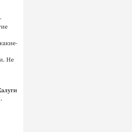
-
гие
какие-
и. Не
Калуги
.