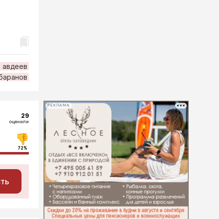
 авдеев
 баранов
РЕКЛАМА
29
оценили
72%
сть