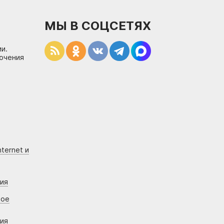
МЫ В СОЦСЕТЯХ
и.
лючения
ternet и
ния
вое
ния