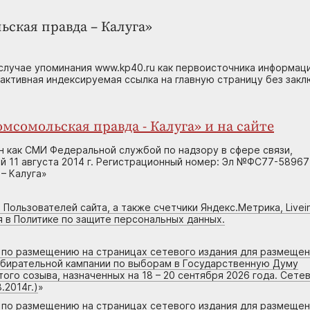
ьская правда – Калуга»
случае упоминания www.kp40.ru как первоисточника информаци
 активная индексируемая ссылка на главную страницу без зак
мсомольская правда - Калуга» и на сайте
н как СМИ Федеральной службой по надзору в сфере связи,
 11 августа 2014 г. Регистрационный номер: Эл №ФС77-58967
– Калуга»
 Пользователей сайта, а также счетчики Яндекс.Метрика, Livein
я в Политике по защите персональных данных.
г по размещению на страницах сетевого издания для размеще
збирательной кампании по выборам в Государственную Думу
го созыва, назначенных на 18 – 20 сентября 2026 года. Сете
.2014г.)
»
г по размещению на страницах сетевого издания для размеще