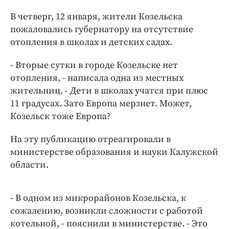
Интересное чтиво
В четверг, 12 января, жители Козельска
Клиника года
пожаловались губернатору на отсутствие
Бренд года
отопления в школах и детских садах.
Работодатель года
- Вторые сутки в городе Козельске нет
отопления, - написала одна из местных
жительниц. - Дети в школах учатся при плюс
11 градусах. Зато Европа мерзнет. Может,
Козельск тоже Европа?
На эту публикацию отреагировали в
министерстве образования и науки Калужской
области.
- В одном из микрорайонов Козельска, к
сожалению, возникли сложности с работой
котельной, - пояснили в министерстве. - Это