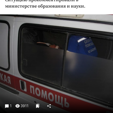
Криминал
министерстве образования и науки.
Культура
Недвижимость и ЖКХ
Образование
Общество
Погода
Праздники
Происшествия
Спорт
Экономика и бизнес
ПРОЕКТЫ
Блоги
Издания
1
3911
Медиаперсона