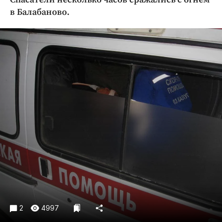
Криминал
в Балабаново.
Культура
Недвижимость и ЖКХ
Образование
Общество
Погода
Праздники
Происшествия
Спорт
Экономика и бизнес
ПРОЕКТЫ
Блоги
Издания
2
4997
Медиаперсона