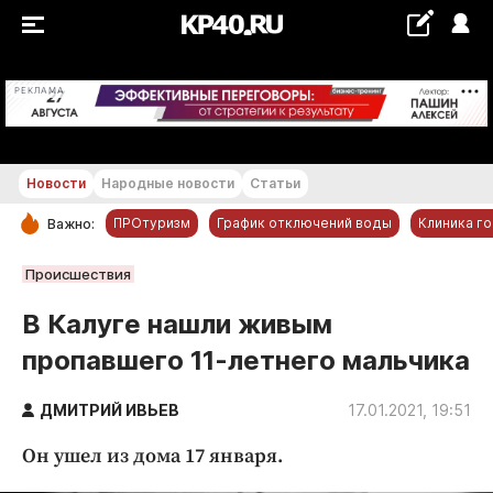
+23...+24 °С
РЕКЛАМА
Новости
Народные новости
Статьи
ПРОтуризм
График отключений воды
Клиника г
Важно:
РУБРИКИ
Происшествия
Обнинск
В Калуге нашли живым
Новости компаний
пропавшего 11-летнего мальчика
Статьи
Народные новости
ДМИТРИЙ ИВЬЕВ
17.01.2021, 19:51
Авто и транспорт
Он ушел из дома 17 января.
Благоустройство