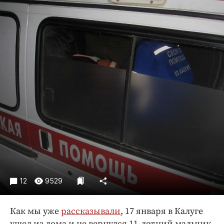
Криминал
Культура
Недвижимость и ЖКХ
Образование
Общество
Погода
Праздники
Происшествия
Спорт
Экономика и бизнес
ПРОЕКТЫ
Блоги
12
9529
Издания
Как мы уже
рассказывали
, 17 января в Калуге
Медиаперсона
ушел из дома и не вернулся 11-летний мальчик.