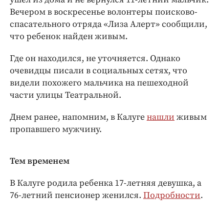
Интересное чтиво
Вечером в воскресенье волонтеры поисково-
Клиника года
спасательного отряда «Лиза Алерт» сообщили,
Бренд года
что ребенок найден живым.
Работодатель года
Где он находился, не уточняется. Однако
очевидцы писали в социальных сетях, что
видели похожего мальчика на пешеходной
части улицы Театральной.
Днем ранее, напомним, в Калуге
нашли
живым
пропавшего мужчину.
Тем временем
В Калуге родила ребенка 17-летняя девушка, а
76-летний пенсионер женился.
Подробности
.