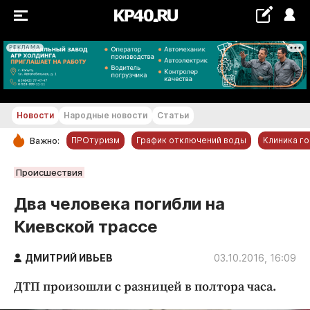
РЕКЛАМА
+26...+27 °С
Новости
Народные новости
Статьи
ПРОтуризм
График отключений воды
Клиника г
Важно:
РУБРИКИ
Происшествия
Обнинск
Два человека погибли на
Новости компаний
Киевской трассе
Статьи
Народные новости
ДМИТРИЙ ИВЬЕВ
03.10.2016, 16:09
Авто и транспорт
ДТП произошли с разницей в полтора часа.
Благоустройство