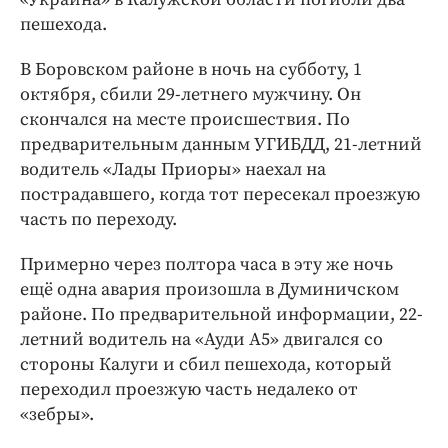
Интересное чтиво
пешехода.
Клиника года
Бренд года
В Боровском районе в ночь на субботу, 1
октября, сбили 29-летнего мужчину. Он
Работодатель года
скончался на месте происшествия. По
предварительным данным УГИБДД, 21-летний
водитель «Лады Приоры» наехал на
пострадавшего, когда тот пересекал проезжую
часть по переходу.
Примерно через полтора часа в эту же ночь
ещё одна авария произошла в Думиничском
районе. По предварительной информации, 22-
летний водитель на «Ауди А5» двигался со
стороны Калуги и сбил пешехода, который
переходил проезжую часть недалеко от
«зебры».