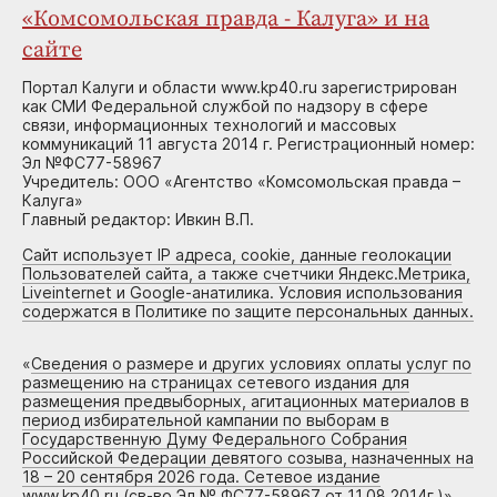
«Комсомольская правда - Калуга» и на
сайте
Портал Калуги и области www.kp40.ru зарегистрирован
как СМИ Федеральной службой по надзору в сфере
связи, информационных технологий и массовых
коммуникаций 11 августа 2014 г. Регистрационный номер:
Эл №ФС77-58967
Учредитель: ООО «Агентство «Комсомольская правда –
Калуга»
Главный редактор: Ивкин В.П.
Сайт использует IP адреса, cookie, данные геолокации
Пользователей сайта, а также счетчики Яндекс.Метрика,
Liveinternet и Google-анатилика. Условия использования
содержатся в Политике по защите персональных данных.
«
Сведения о размере и других условиях оплаты услуг по
размещению на страницах сетевого издания для
размещения предвыборных, агитационных материалов в
период избирательной кампании по выборам в
Государственную Думу Федерального Собрания
Российской Федерации девятого созыва, назначенных на
18 – 20 сентября 2026 года. Сетевое издание
www.kp40.ru (св-во Эл № ФС77-58967 от 11.08.2014г.)
»