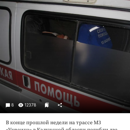
Криминал
Культура
Недвижимость и ЖКХ
Образование
Общество
Погода
Праздники
Происшествия
Спорт
Экономика и бизнес
ПРОЕКТЫ
Блоги
8
12378
Издания
В конце прошлой недели на трассе М3
Медиаперсона
«Украина» в Калужской области погибли два